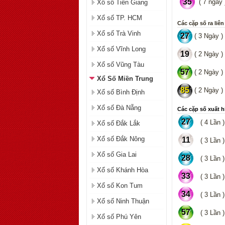
35
( 7 ngày 
Xổ số Tiền Giang
Xổ số TP. HCM
Các cặp số ra liê
Xổ số Trà Vinh
27
( 3 Ngày ) 
Xổ số Vĩnh Long
19
( 2 Ngày ) 
Xổ số Vũng Tàu
57
( 2 Ngày ) 
Xổ Số Miền Trung
85
( 2 Ngày ) 
Xổ số Bình Định
Xổ số Đà Nẵng
Các cặp số xuất h
27
( 4 Lần )
Xổ số Đắk Lắk
Xổ số Đắk Nông
11
( 3 Lần )
Xổ số Gia Lai
28
( 3 Lần )
Xổ số Khánh Hòa
33
( 3 Lần )
Xổ số Kon Tum
34
( 3 Lần )
Xổ số Ninh Thuận
57
( 3 Lần )
Xổ số Phú Yên