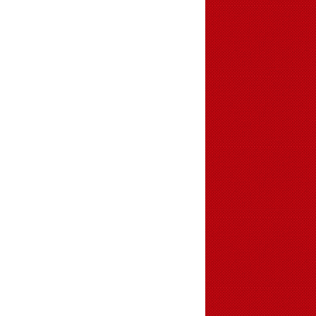
3
( 5 ngày )