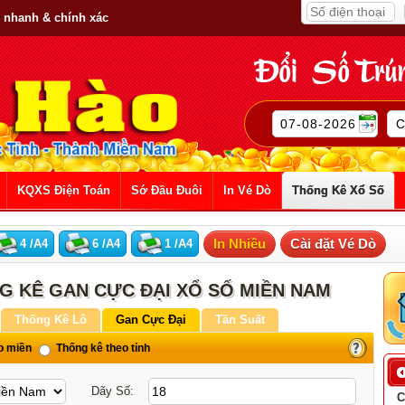
 nhanh & chính xác
KQXS Điện Toán
Sớ Đầu Đuôi
In Vé Dò
Thống Kê Xổ Số
In Nhiều
Cài đặt Vé Dò
G KÊ GAN CỰC ĐẠI XỔ SỐ MIỀN NAM
Thống Kê Lô
Gan Cực Đại
Tần Suất
o miền
Thống kê theo tỉnh
Dãy Số: