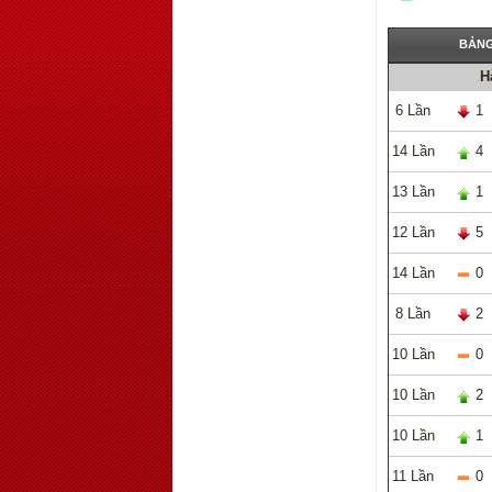
BẢNG
H
6 Lần
1
14 Lần
4
13 Lần
1
12 Lần
5
14 Lần
0
8 Lần
2
10 Lần
0
10 Lần
2
10 Lần
1
11 Lần
0