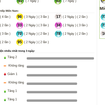
51
53
)
( 7 ngày )
( 7 ngày )
Mi
n tiếp Miền Nam:
7
96
17
( 4 lần )
( 3 Ngày ) ( 3 lần )
( 2 Ngày ) ( 2 lần )
7
33
34
( 2 lần )
( 2 Ngày ) ( 3 lần )
( 2 Ngày ) ( 3 lần )
1
70
78
( 3 lần )
( 2 Ngày ) ( 2 lần )
( 2 Ngày ) ( 2 lần )
4
95
( 2 lần )
( 2 Ngày ) ( 2 lần )
7
iện nhiều nhất trong 3 ngày:
Tăng 2
Mi
Không tăng
6
Giảm 1
1
Không tăng
1
Tăng 1
4
Tăng 1
6