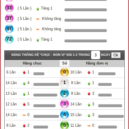
33
( 5 Lần )
Tăng 1
37
( 5 Lần )
Không tăng
47
( 5 Lần )
Không tăng
72
( 5 Lần )
Tăng 1
BẢNG THỐNG KÊ "CHỤC - ĐƠN VỊ" ĐÀI 1-2 TRONG
NGÀY
Hàng chục
Số
Hàng đơn vị
0
6 Lần
1
10 Lần
1
1
14 Lần
4
8 Lần
1
2
13 Lần
1
8 Lần
3
3
12 Lần
5
14 Lần
3
4
14 Lần
0
15 Lần
3
5
8 Lần
2
11 Lần
0