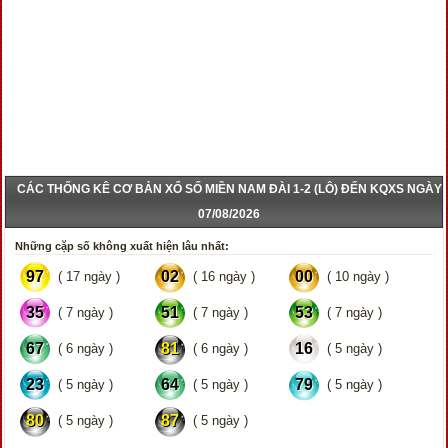
CÁC THỐNG KÊ CƠ BẢN XỔ SỐ MIỀN NAM ĐÀI 1-2 (LÔ) ĐẾN KQXS NGÀY
07/08/2026
Những cặp số không xuất hiện lâu nhất:
97
02
00
( 17 ngày )
( 16 ngày )
( 10 ngày )
35
51
53
( 7 ngày )
( 7 ngày )
( 7 ngày )
67
81
16
( 6 ngày )
( 6 ngày )
( 5 ngày )
23
64
79
( 5 ngày )
( 5 ngày )
( 5 ngày )
80
87
( 5 ngày )
( 5 ngày )