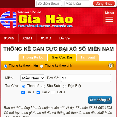
Menu
XSMN
XSMT
XSMB
Dò Vé
THỐNG KÊ GAN CỰC ĐẠI XỔ SỐ MIỀN NAM
Thống Kê Lô
Gan Cực Đại
Tần Suất
Thống kê theo miền
Thống kê theo tỉnh
Miền:
Dãy Số:
Tra Cứu:
Theo Lô
Đầu Đuôi
Đặc Biệt
Đài 1
Đài 2
Đài 3
Bạn có thể thống kê một hoặc nhiều số! Ví dụ: 36 hoặc 68,86,963,1798
Có thể tùy chọn giới hạn số đài và thống kê theo lô, theo đầu đuôi hoặc