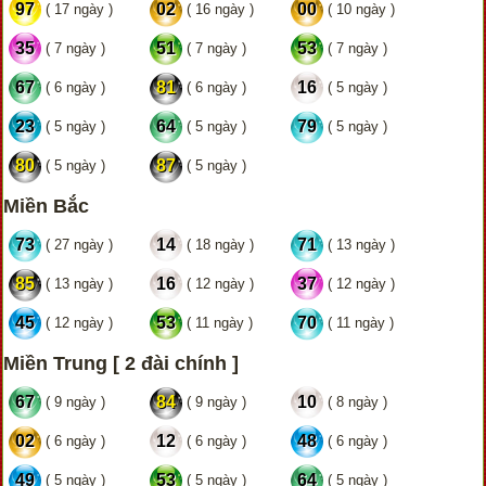
97
02
00
( 17 ngày )
( 16 ngày )
( 10 ngày )
35
51
53
( 7 ngày )
( 7 ngày )
( 7 ngày )
67
81
16
( 6 ngày )
( 6 ngày )
( 5 ngày )
23
64
79
( 5 ngày )
( 5 ngày )
( 5 ngày )
80
87
( 5 ngày )
( 5 ngày )
Miền Bắc
73
14
71
( 27 ngày )
( 18 ngày )
( 13 ngày )
85
16
37
( 13 ngày )
( 12 ngày )
( 12 ngày )
45
53
70
( 12 ngày )
( 11 ngày )
( 11 ngày )
Miền Trung [ 2 đài chính ]
67
84
10
( 9 ngày )
( 9 ngày )
( 8 ngày )
02
12
48
( 6 ngày )
( 6 ngày )
( 6 ngày )
49
53
64
( 5 ngày )
( 5 ngày )
( 5 ngày )