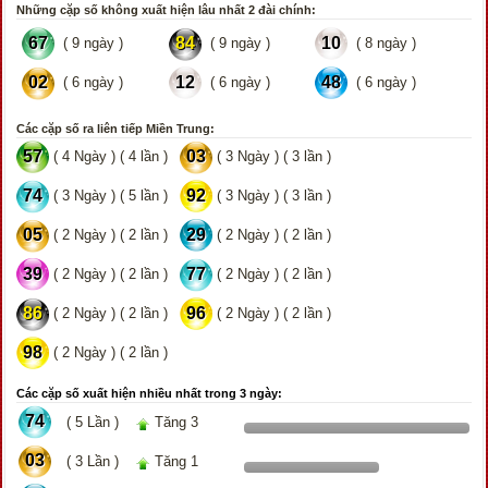
Những cặp số không xuất hiện lâu nhất 2 đài chính:
67
84
10
( 9 ngày )
( 9 ngày )
( 8 ngày )
02
12
48
( 6 ngày )
( 6 ngày )
( 6 ngày )
Các cặp số ra liên tiếp Miền Trung:
57
03
( 4 Ngày ) ( 4 lần )
( 3 Ngày ) ( 3 lần )
74
92
( 3 Ngày ) ( 5 lần )
( 3 Ngày ) ( 3 lần )
05
29
( 2 Ngày ) ( 2 lần )
( 2 Ngày ) ( 2 lần )
39
77
( 2 Ngày ) ( 2 lần )
( 2 Ngày ) ( 2 lần )
86
96
( 2 Ngày ) ( 2 lần )
( 2 Ngày ) ( 2 lần )
98
( 2 Ngày ) ( 2 lần )
Các cặp số xuất hiện nhiều nhất trong 3 ngày:
74
( 5 Lần )
Tăng 3
03
( 3 Lần )
Tăng 1