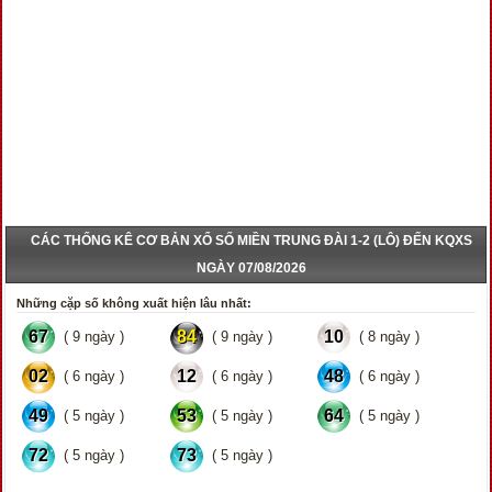
CÁC THỐNG KÊ CƠ BẢN XỔ SỐ MIỀN TRUNG ĐÀI 1-2 (LÔ) ĐẾN KQXS
NGÀY 07/08/2026
Những cặp số không xuất hiện lâu nhất:
67
84
10
( 9 ngày )
( 9 ngày )
( 8 ngày )
02
12
48
( 6 ngày )
( 6 ngày )
( 6 ngày )
49
53
64
( 5 ngày )
( 5 ngày )
( 5 ngày )
72
73
( 5 ngày )
( 5 ngày )