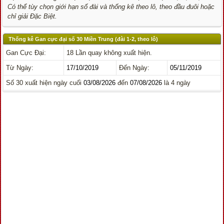
Có thể tùy chọn giới hạn số đài và thống kê theo lô, theo đầu đuôi hoặc
chỉ giải Đặc Biệt.
Thống kê Gan cực đại số 30 Miền Trung (đài 1-2, theo lô)
Gan Cực Đại:
18 Lần quay không xuất hiện.
Từ Ngày:
17/10/2019
Đến Ngày:
05/11/2019
Số 30 xuất hiện ngày cuối
03/08/2026
đến
07/08/2026
là 4 ngày