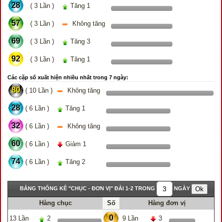
28
( 3 Lần )
Tăng 1
57
( 3 Lần )
Không tăng
69
( 3 Lần )
Tăng 3
92
( 3 Lần )
Tăng 1
Các cặp số xuất hiện nhiều nhất trong 7 ngày:
80
( 10 Lần )
Không tăng
28
( 6 Lần )
Tăng 1
32
( 6 Lần )
Không tăng
60
( 6 Lần )
Giảm 1
74
( 6 Lần )
Tăng 2
BẢNG THỐNG KÊ "CHỤC - ĐƠN VỊ" ĐÀI 1-2 TRONG
NGÀY
Hàng chục
Số
Hàng đơn vị
0
13 Lần
2
9 Lần
3