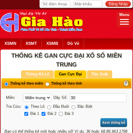
Menu
XSMN
XSMT
XSMB
Dò Vé
THỐNG KÊ GAN CỰC ĐẠI XỔ SỐ MIỀN
TRUNG
Thống Kê Lô
Gan Cực Đại
Tần Suất
Thống kê theo miền
Thống kê theo tỉnh
Miền:
Dãy Số:
Tra Cứu:
Theo Lô
Đầu Đuôi
Đặc Biệt
Đài 1
Đài 2
Đài 3
Bạn có thể thống kê một hoặc nhiều số! Ví dụ: 36 hoặc 68,86,963,1798