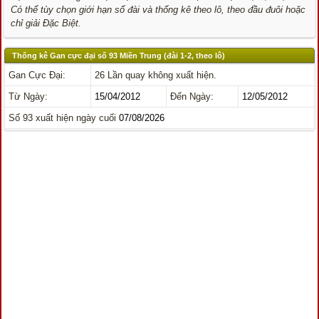
Có thể tùy chọn giới hạn số đài và thống kê theo lô, theo đầu đuôi hoặc
chỉ giải Đặc Biệt.
Thống kê Gan cực đại số 93 Miền Trung (đài 1-2, theo lô)
Gan Cực Đại:
26 Lần quay không xuất hiện.
Từ Ngày:
15/04/2012
Đến Ngày:
12/05/2012
Số 93 xuất hiện ngày cuối
07/08/2026