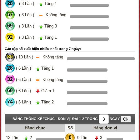
28
( 3 Lần )
Tăng 1
57
( 3 Lần )
Không tăng
69
( 3 Lần )
Tăng 3
92
( 3 Lần )
Tăng 1
Các cặp số xuất hiện nhiều nhất trong 7 ngày:
80
( 10 Lần )
Không tăng
28
( 6 Lần )
Tăng 1
32
( 6 Lần )
Không tăng
60
( 6 Lần )
Giảm 1
74
( 6 Lần )
Tăng 2
BẢNG THỐNG KÊ "CHỤC - ĐƠN VỊ" ĐÀI 1-2 TRONG
NGÀY
Hàng chục
Số
Hàng đơn vị
0
13 Lần
2
9 Lần
3