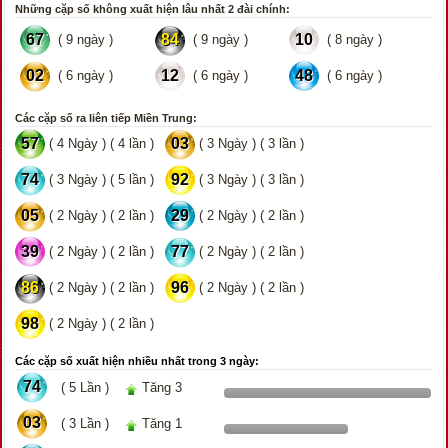
Những cặp số không xuất hiện lâu nhất 2 đài chính:
67
84
10
( 9 ngày )
( 9 ngày )
( 8 ngày )
02
12
48
( 6 ngày )
( 6 ngày )
( 6 ngày )
Các cặp số ra liên tiếp Miền Trung:
57
03
( 4 Ngày ) ( 4 lần )
( 3 Ngày ) ( 3 lần )
74
92
( 3 Ngày ) ( 5 lần )
( 3 Ngày ) ( 3 lần )
05
29
( 2 Ngày ) ( 2 lần )
( 2 Ngày ) ( 2 lần )
39
77
( 2 Ngày ) ( 2 lần )
( 2 Ngày ) ( 2 lần )
86
96
( 2 Ngày ) ( 2 lần )
( 2 Ngày ) ( 2 lần )
98
( 2 Ngày ) ( 2 lần )
Các cặp số xuất hiện nhiều nhất trong 3 ngày:
74
( 5 Lần )
Tăng 3
03
( 3 Lần )
Tăng 1