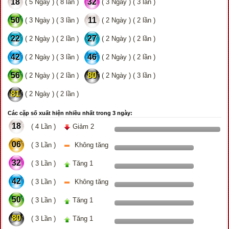
18
32
( 5 Ngày ) ( 8 lần )
( 3 Ngày ) ( 3 lần )
50
11
( 3 Ngày ) ( 3 lần )
( 2 Ngày ) ( 2 lần )
22
27
( 2 Ngày ) ( 2 lần )
( 2 Ngày ) ( 2 lần )
42
46
( 2 Ngày ) ( 3 lần )
( 2 Ngày ) ( 2 lần )
56
80
( 2 Ngày ) ( 2 lần )
( 2 Ngày ) ( 3 lần )
81
( 2 Ngày ) ( 2 lần )
Các cặp số xuất hiện nhiều nhất trong 3 ngày:
18
( 4 Lần )
Giảm 2
06
( 3 Lần )
Không tăng
32
( 3 Lần )
Tăng 1
42
( 3 Lần )
Không tăng
50
( 3 Lần )
Tăng 1
80
( 3 Lần )
Tăng 1