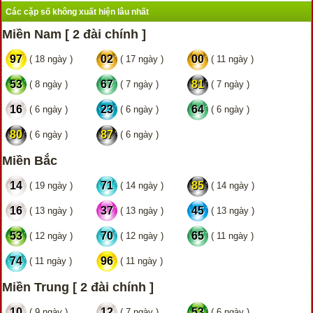
Các cặp số không xuất hiện lâu nhất
Miền Nam [ 2 đài chính ]
97
02
00
( 18 ngày )
( 17 ngày )
( 11 ngày )
53
67
81
( 8 ngày )
( 7 ngày )
( 7 ngày )
16
23
64
( 6 ngày )
( 6 ngày )
( 6 ngày )
80
87
( 6 ngày )
( 6 ngày )
Miền Bắc
14
71
85
( 19 ngày )
( 14 ngày )
( 14 ngày )
16
37
45
( 13 ngày )
( 13 ngày )
( 13 ngày )
53
70
65
( 12 ngày )
( 12 ngày )
( 11 ngày )
74
96
( 11 ngày )
( 11 ngày )
Miền Trung [ 2 đài chính ]
10
12
53
( 9 ngày )
( 7 ngày )
( 6 ngày )