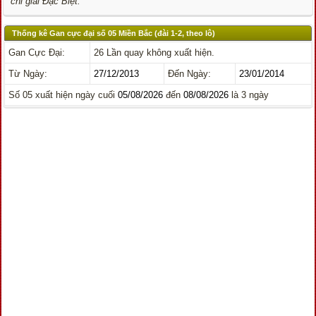
chỉ giải Đặc Biệt.
Thống kê Gan cực đại số 05 Miền Bắc (đài 1-2, theo lô)
Gan Cực Đại:
26 Lần quay không xuất hiện.
Từ Ngày:
27/12/2013
Đến Ngày:
23/01/2014
Số 05 xuất hiện ngày cuối
05/08/2026
đến
08/08/2026
là 3 ngày