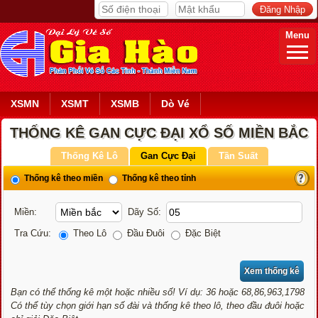
Menu
XSMN
XSMT
XSMB
Dò Vé
THỐNG KÊ GAN CỰC ĐẠI XỔ SỐ MIỀN BẮC
Thống Kê Lô
Gan Cực Đại
Tần Suất
Thống kê theo miền
Thống kê theo tỉnh
Miền:
Dãy Số:
Tra Cứu:
Theo Lô
Đầu Đuôi
Đặc Biệt
Bạn có thể thống kê một hoặc nhiều số! Ví dụ: 36 hoặc 68,86,963,1798
Có thể tùy chọn giới hạn số đài và thống kê theo lô, theo đầu đuôi hoặc