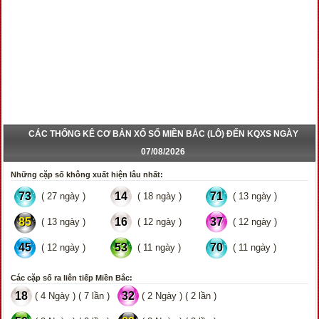
CÁC THỐNG KÊ CƠ BẢN XỔ SỐ MIỀN BẮC (LÔ) ĐẾN KQXS NGÀY
07/08/2026
Những cặp số không xuất hiện lâu nhất:
73
14
71
( 27 ngày )
( 18 ngày )
( 13 ngày )
85
16
37
( 13 ngày )
( 12 ngày )
( 12 ngày )
45
53
70
( 12 ngày )
( 11 ngày )
( 11 ngày )
Các cặp số ra liên tiếp Miền Bắc:
18
32
( 4 Ngày ) ( 7 lần )
( 2 Ngày ) ( 2 lần )