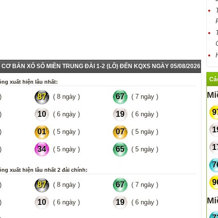
CƠ BẢN XỔ SỐ MIỀN TRUNG ĐÀI 1-2 (LÔ) ĐẾN KQXS NGÀY 05/08/2026
Các
ng xuất hiện lâu nhất:
Mi
87
67
)
( 8 ngày )
( 7 ngày )
9
10
19
)
( 6 ngày )
( 6 ngày )
1
01
07
)
( 5 ngày )
( 5 ngày )
1
34
65
)
( 5 ngày )
( 5 ngày )
7
g xuất hiện lâu nhất 2 đài chính:
9
87
67
)
( 8 ngày )
( 7 ngày )
Mi
10
19
)
( 6 ngày )
( 6 ngày )
7