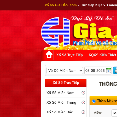
xổ số Gia Hào .com
- Trực tiếp KQXS 3 miền
Xổ Số Trực Tiếp
KQXS Kiến Thiết
Xổ Số Trực Tiếp
THỐNG
Xổ Số Miền Nam
Thống kê the
Xổ Số Miền Trung
Xổ Số Miền Bắc
Miền: