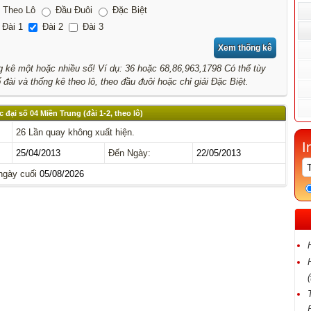
Theo Lô
Đầu Đuôi
Đặc Biệt
Đài 1
Đài 2
Đài 3
g kê một hoặc nhiều số! Ví dụ: 36 hoặc 68,86,963,1798 Có thể tùy
 đài và thống kê theo lô, theo đầu đuôi hoặc chỉ giải Đặc Biệt.
đại số 04 Miền Trung (đài 1-2, theo lô)
26 Lần quay không xuất hiện.
I
25/04/2013
Đến Ngày:
22/05/2013
 ngày cuối
05/08/2026