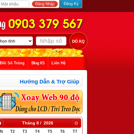
Đăng Ký
Đổi Số Trúng
Blog XS
Liên Hệ
Hướng Dẫn & Trợ Giúp
Tháng 8
/
2026
CN
T2
T3
T4
T5
T6
T7