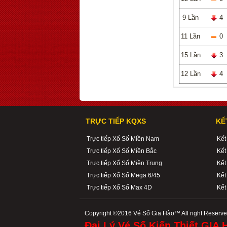
9 Lần
4
11 Lần
0
15 Lần
3
12 Lần
4
TRỰC TIẾP KQXS
KẾT
Trực tiếp Xổ Số Miền Nam
Kết
Trực tiếp Xổ Số Miền Bắc
Kết
Trực tiếp Xổ Số Miền Trung
Kết
Trực tiếp Xổ Số Mega 6/45
Kết
Trực tiếp Xổ Số Max 4D
Kết
Copyright ©2016 Vé Số Gia Hào™ All right Reserv
Đại Lý Vé Số Kiến Thiết GIA