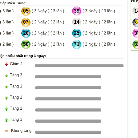
 tiếp Miền Trung:
1
05
39
( 5 lần )
( 3 Ngày ) ( 3 lần )
( 3 Ngày ) ( 3 lần )
8
07
14
( 3 lần )
( 2 Ngày ) ( 2 lần )
( 2 Ngày ) ( 2 lần )
3
20
25
( 3 lần )
( 2 Ngày ) ( 2 lần )
( 2 Ngày ) ( 2 lần )
5
50
71
( 2 lần )
( 2 Ngày ) ( 2 lần )
( 2 Ngày ) ( 2 lần )
6
iện nhiều nhất trong 3 ngày:
Giảm 1
9
Tăng 3
Mi
Tăng 1
1
Tăng 1
5
Tăng 1
7
Tăng 3
1
Không tăng
7