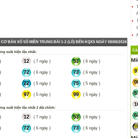
CƠ BẢN XỔ SỐ MIỀN TRUNG ĐÀI 1-2 (LÔ) ĐẾN KQXS NGÀY 08/08/2026
Các
ng xuất hiện lâu nhất:
Mi
12
53
)
( 7 ngày )
( 6 ngày )
9
72
73
)
( 6 ngày )
( 6 ngày )
0
22
75
)
( 5 ngày )
( 5 ngày )
6
97
99
)
( 5 ngày )
( 5 ngày )
1
g xuất hiện lâu nhất 2 đài chính:
6
12
53
)
( 7 ngày )
( 6 ngày )
8
72
73
)
( 6 ngày )
( 6 ngày )
Mi