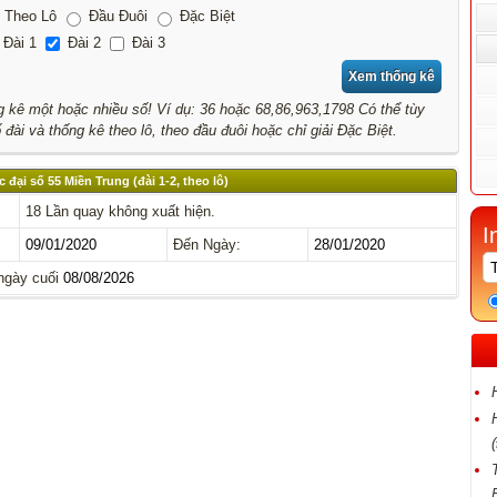
Theo Lô
Đầu Đuôi
Đặc Biệt
Đài 1
Đài 2
Đài 3
g kê một hoặc nhiều số! Ví dụ: 36 hoặc 68,86,963,1798 Có thể tùy
 đài và thống kê theo lô, theo đầu đuôi hoặc chỉ giải Đặc Biệt.
đại số 55 Miền Trung (đài 1-2, theo lô)
18 Lần quay không xuất hiện.
I
09/01/2020
Đến Ngày:
28/01/2020
 ngày cuối
08/08/2026