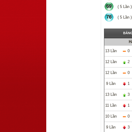
69
( 5 Lần )
76
( 5 Lần )
BẢNG
H
13 Lần
0
12 Lần
2
12 Lần
0
9 Lần
1
13 Lần
3
11 Lần
1
10 Lần
0
9 Lần
3