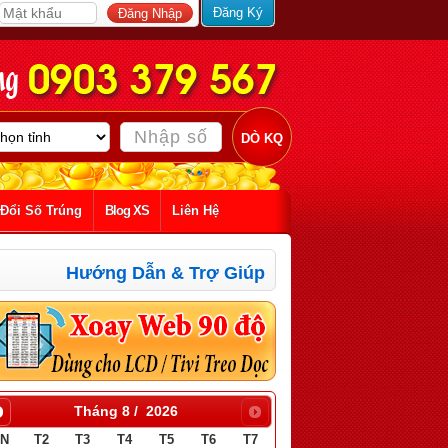
Đăng Ký
Đổi Số Trúng
Blog XS
Liên Hệ
Hướng Dẫn & Trợ Giúp
Tháng 8
/
2026
CN
T2
T3
T4
T5
T6
T7