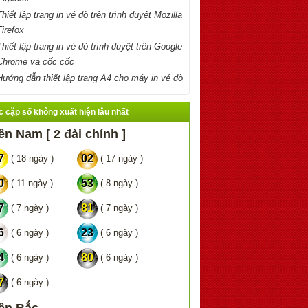
Thiết lập trang in vé dò trên trình duyệt Mozilla
Firefox
Thiết lập trang in vé dò trình duyệt trên Google
Chrome và cốc cốc
Hướng dẫn thiết lập trang A4 cho máy in vé dò
 cặp số không xuất hiện lâu nhất
ền Nam [ 2 đài chính ]
7
02
( 18 ngày )
( 17 ngày )
0
53
( 11 ngày )
( 8 ngày )
7
81
( 7 ngày )
( 7 ngày )
6
23
( 6 ngày )
( 6 ngày )
4
80
( 6 ngày )
( 6 ngày )
7
( 6 ngày )
ền Bắc