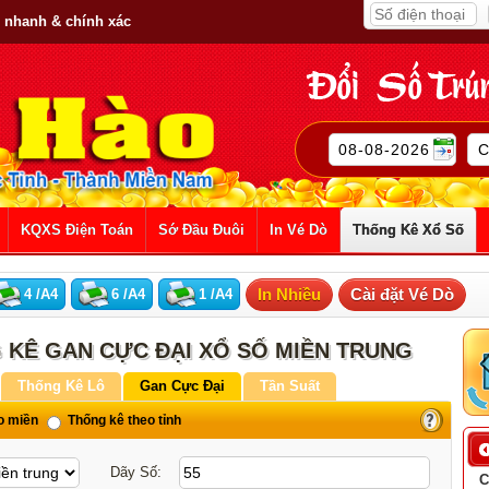
 nhanh & chính xác
KQXS Điện Toán
Sớ Đầu Đuôi
In Vé Dò
Thống Kê Xổ Số
In Nhiều
Cài đặt Vé Dò
 KÊ GAN CỰC ĐẠI XỔ SỐ MIỀN TRUNG
Thống Kê Lô
Gan Cực Đại
Tần Suất
o miền
Thống kê theo tỉnh
Dãy Số: