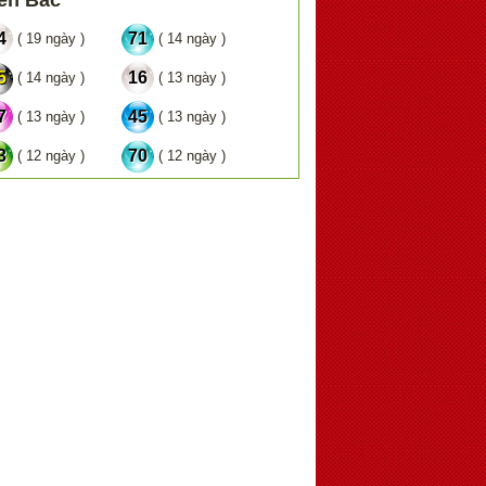
4
71
( 19 ngày )
( 14 ngày )
5
16
( 14 ngày )
( 13 ngày )
7
45
( 13 ngày )
( 13 ngày )
3
70
( 12 ngày )
( 12 ngày )
5
74
( 11 ngày )
( 11 ngày )
6
( 11 ngày )
ền Trung [ 2 đài chính ]
0
12
( 9 ngày )
( 7 ngày )
3
64
( 6 ngày )
( 6 ngày )
2
73
( 6 ngày )
( 6 ngày )
5
22
( 5 ngày )
( 5 ngày )
5
85
( 5 ngày )
( 5 ngày )