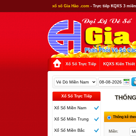
xổ số Gia Hào .com
- Trực tiếp KQXS 3 miền
Xổ Số Trực Tiếp
KQXS Kiến Thiết
Xổ Số Trực Tiếp
THỐNG
Xổ Số Miền Nam
Thống kê the
Xổ Số Miền Trung
Xổ Số Miền Bắc
Miền: