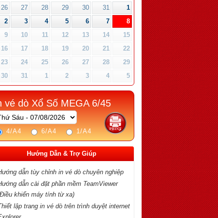
26
27
28
29
30
31
1
2
3
4
5
6
7
8
9
10
11
12
13
14
15
16
17
18
19
20
21
22
23
24
25
26
27
28
29
30
31
1
2
3
4
5
n vé dò Xổ Số MEGA 6/45
4/A4
6/A4
1/A4
Hướng Dẫn & Trợ Giúp
Hướng dẫn tùy chỉnh in vé dò chuyên nghiệp
Hướng dẫn cài đặt phần mềm TeamViewer
(Điều khiển máy tính từ xa)
Thiết lập trang in vé dò trên trình duyệt internet
Explorer