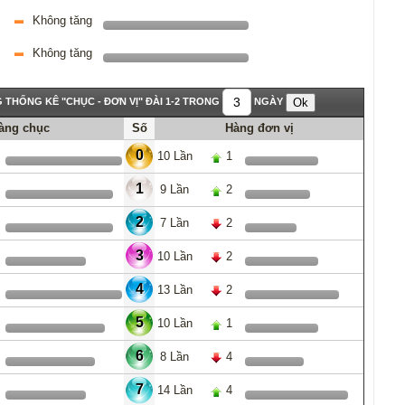
Không tăng
Không tăng
 THỐNG KÊ "CHỤC - ĐƠN VỊ" ĐÀI 1-2 TRONG
NGÀY
àng chục
Số
Hàng đơn vị
0
10 Lần
1
1
9 Lần
2
2
7 Lần
2
3
10 Lần
2
4
13 Lần
2
5
10 Lần
1
6
8 Lần
4
7
14 Lần
4