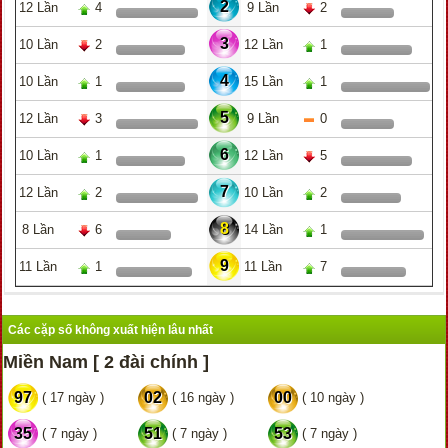
2
12 Lần
4
9 Lần
2
3
10 Lần
2
12 Lần
1
4
10 Lần
1
15 Lần
1
5
12 Lần
3
9 Lần
0
6
10 Lần
1
12 Lần
5
7
12 Lần
2
10 Lần
2
8
8 Lần
6
14 Lần
1
9
11 Lần
1
11 Lần
7
Các cặp số không xuất hiện lâu nhất
Miền Nam [ 2 đài chính ]
97
02
00
( 17 ngày )
( 16 ngày )
( 10 ngày )
35
51
53
( 7 ngày )
( 7 ngày )
( 7 ngày )