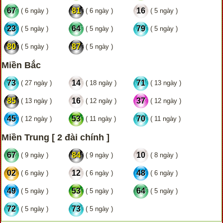
67
81
16
( 6 ngày )
( 6 ngày )
( 5 ngày )
23
64
79
( 5 ngày )
( 5 ngày )
( 5 ngày )
80
87
( 5 ngày )
( 5 ngày )
Miền Bắc
73
14
71
( 27 ngày )
( 18 ngày )
( 13 ngày )
85
16
37
( 13 ngày )
( 12 ngày )
( 12 ngày )
45
53
70
( 12 ngày )
( 11 ngày )
( 11 ngày )
Miền Trung [ 2 đài chính ]
67
84
10
( 9 ngày )
( 9 ngày )
( 8 ngày )
02
12
48
( 6 ngày )
( 6 ngày )
( 6 ngày )
49
53
64
( 5 ngày )
( 5 ngày )
( 5 ngày )
72
73
( 5 ngày )
( 5 ngày )