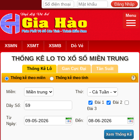
Menu
XSMN
XSMT
XSMB
Dò Vé
THỐNG KÊ LO TO XỔ SỐ MIỀN TRUNG
Thống Kê Lô
Gan Cực Đại
Tần Suất
Thống kê theo miền
Thống kê theo tỉnh
Miền:
Thứ:
Đài 1
Đài 2
Dãy Số:
Đài 3
Từ
Đến:
Ngày: