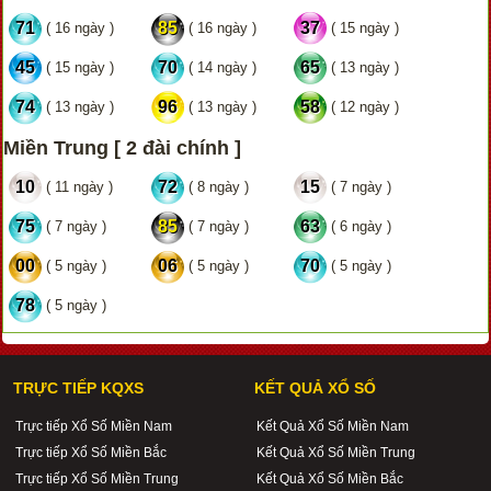
71
85
37
( 16 ngày )
( 16 ngày )
( 15 ngày )
45
70
65
( 15 ngày )
( 14 ngày )
( 13 ngày )
74
96
58
( 13 ngày )
( 13 ngày )
( 12 ngày )
Miền Trung [ 2 đài chính ]
10
72
15
( 11 ngày )
( 8 ngày )
( 7 ngày )
75
85
63
( 7 ngày )
( 7 ngày )
( 6 ngày )
00
06
70
( 5 ngày )
( 5 ngày )
( 5 ngày )
78
( 5 ngày )
TRỰC TIẾP KQXS
KẾT QUẢ XỔ SỐ
Trực tiếp Xổ Số Miền Nam
Kết Quả Xổ Số Miền Nam
Trực tiếp Xổ Số Miền Bắc
Kết Quả Xổ Số Miền Trung
Trực tiếp Xổ Số Miền Trung
Kết Quả Xổ Số Miền Bắc