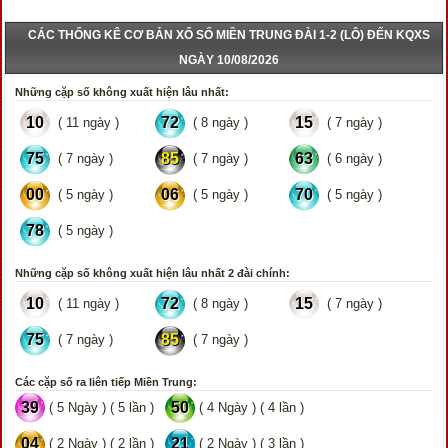
CÁC THỐNG KÊ CƠ BẢN XỔ SỐ MIỀN TRUNG ĐÀI 1-2 (LÔ) ĐẾN KQXS
NGÀY 10/08/2026
Những cặp số không xuất hiện lâu nhất:
10
72
15
( 11 ngày )
( 8 ngày )
( 7 ngày )
75
85
63
( 7 ngày )
( 7 ngày )
( 6 ngày )
00
06
70
( 5 ngày )
( 5 ngày )
( 5 ngày )
78
( 5 ngày )
Những cặp số không xuất hiện lâu nhất 2 đài chính:
10
72
15
( 11 ngày )
( 8 ngày )
( 7 ngày )
75
85
( 7 ngày )
( 7 ngày )
Các cặp số ra liên tiếp Miền Trung:
39
50
( 5 Ngày ) ( 5 lần )
( 4 Ngày ) ( 4 lần )
04
21
( 2 Ngày ) ( 2 lần )
( 2 Ngày ) ( 3 lần )