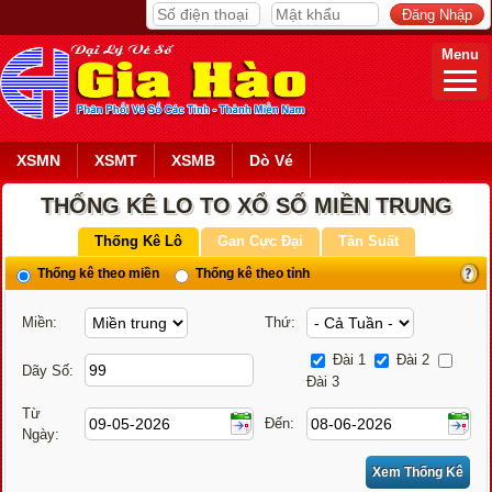
Menu
XSMN
XSMT
XSMB
Dò Vé
THỐNG KÊ LO TO XỔ SỐ MIỀN TRUNG
Thống Kê Lô
Gan Cực Đại
Tần Suất
Thống kê theo miền
Thống kê theo tỉnh
Miền:
Thứ:
Đài 1
Đài 2
Dãy Số:
Đài 3
Từ
Đến:
Ngày: