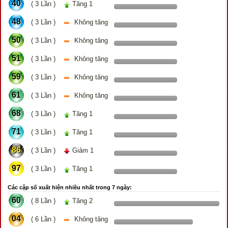
40
( 3 Lần )
Tăng 1
48
( 3 Lần )
Không tăng
50
( 3 Lần )
Không tăng
51
( 3 Lần )
Không tăng
59
( 3 Lần )
Không tăng
61
( 3 Lần )
Không tăng
68
( 3 Lần )
Tăng 1
71
( 3 Lần )
Tăng 1
86
( 3 Lần )
Giảm 1
97
( 3 Lần )
Tăng 1
Các cặp số xuất hiện nhiều nhất trong 7 ngày:
60
( 8 Lần )
Tăng 2
04
( 6 Lần )
Không tăng