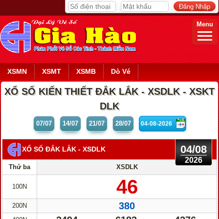
Menu
XSMN
XSMT
XSMB
Dò Vé
XỔ SỐ KIẾN THIẾT ĐẮK LẮK - XSDLK - XSKT
DLK
07/07
14/07
21/07
28/07
04/08
XỔ SỐ ĐẮK LẮK
- XSDLK
2026
Thứ ba
XSDLK
46
100N
380
200N