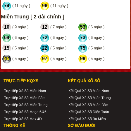
74
96
( 11 ngày )
( 11 ngày )
Miền Trung [ 2 đài chính ]
10
12
53
( 9 ngày )
( 7 ngày )
( 6 ngày )
64
72
73
( 6 ngày )
( 6 ngày )
( 6 ngày )
15
22
75
( 5 ngày )
( 5 ngày )
( 5 ngày )
85
97
99
( 5 ngày )
( 5 ngày )
( 5 ngày )
TRỰC TIẾP KQXS
KẾT QUẢ XỔ SỐ
Trực tiếp Xổ Số Miền Nam
Kết Quả Xổ Số Miền Nam
Trực tiếp Xổ Số Miền Bắc
Kết Quả Xổ Số Miền Trung
Trực tiếp Xổ Số Miền Trung
Kết Quả Xổ Số Miền Bắc
Trực tiếp Xổ Số Mega 6/45
Kết Quả Xổ Số Điện Toán
Trực tiếp Xổ Số Max 4D
Kết Quả Xổ Số Ba Miền
THỐNG KÊ
SỚ ĐẦU ĐUÔI