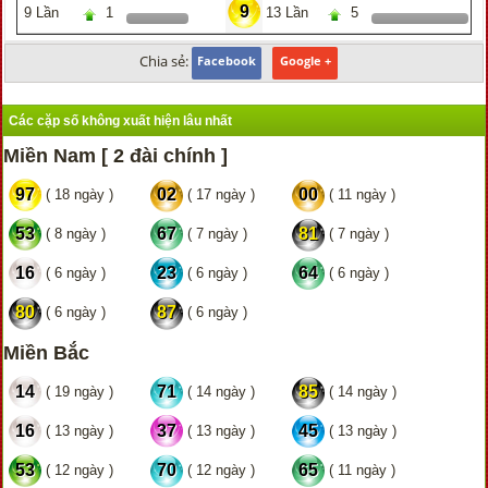
9
9 Lần
1
13 Lần
5
Chia sẻ:
Facebook
Google +
Các cặp số không xuất hiện lâu nhất
Miền Nam [ 2 đài chính ]
97
02
00
( 18 ngày )
( 17 ngày )
( 11 ngày )
53
67
81
( 8 ngày )
( 7 ngày )
( 7 ngày )
16
23
64
( 6 ngày )
( 6 ngày )
( 6 ngày )
80
87
( 6 ngày )
( 6 ngày )
Miền Bắc
14
71
85
( 19 ngày )
( 14 ngày )
( 14 ngày )
16
37
45
( 13 ngày )
( 13 ngày )
( 13 ngày )
53
70
65
( 12 ngày )
( 12 ngày )
( 11 ngày )