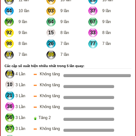
44
03
37
10 lần
9 lần
9 lần
59
64
67
9 lần
9 lần
9 lần
92
15
33
9 lần
8 lần
8 lần
98
26
77
8 lần
7 lần
7 lần
87
89
7 lần
7 lần
Các cặp số xuất hiện nhiều nhất trong 5 lần quay:
81
4 Lần
Không tăng
10
3 Lần
Không tăng
21
3 Lần
Không tăng
36
3 Lần
Không tăng
56
3 Lần
Tăng 2
57
3 Lần
Không tăng