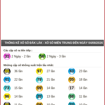
THỐNG KÊ XỔ SỐ ĐẮK LẮK - XỔ SỐ MIỀN TRUNG ĐẾN NGÀY 04/08/2026
Các cặp số ra liên tiếp :
31
56
2 Ngày - 2 lần
2 Ngày - 3 lần
Những cặp số không xuất hiện lâu nhất:
88
97
43
36 lần
27 lần
23 lần
41
79
05
22 lần
21 lần
18 lần
73
09
17
15 lần
14 lần
14 lần
96
20
68
14 lần
13 lần
11 lần
85
08
23
11 lần
10 lần
10 lần