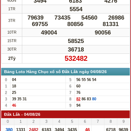
3494
6183
4276
400N
5554
1TR
79639
73435
54560
26986
3TR
69755
80856
81331
49004
90056
10TR
58525
15TR
36718
30TR
532482
2Tỷ
Bảng Loto Hàng Chục xổ số Đắk Lắk ngày 04/08/26
0
04
5
56
55
56
54
1
18
6
60
2
25
7
76
3
39
35
31
8
82
86
83
80
4
46
9
94
Đắk Lắk - 04/08/26
0
1
2
3
4
5
6
7
8
9
380
1331
2482
6183
3494
3435
46
6718
9639