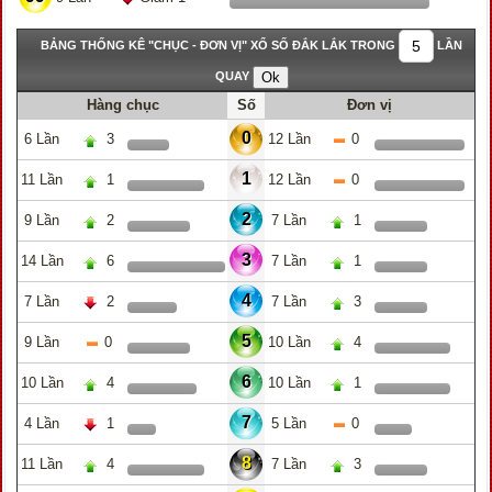
BẢNG THỐNG KÊ "CHỤC - ĐƠN VỊ" XỔ SỐ ĐẮK LẮK TRONG
LẦN
QUAY
Hàng chục
Số
Đơn vị
0
6 Lần
3
12 Lần
0
1
11 Lần
1
12 Lần
0
2
9 Lần
2
7 Lần
1
3
14 Lần
6
7 Lần
1
4
7 Lần
2
7 Lần
3
5
9 Lần
0
10 Lần
4
6
10 Lần
4
10 Lần
1
7
4 Lần
1
5 Lần
0
8
11 Lần
4
7 Lần
3