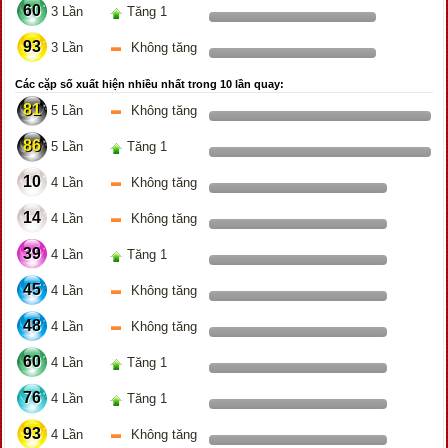
60
3 Lần
Tăng 1
93
3 Lần
Không tăng
Các cặp số xuất hiện nhiều nhất trong 10 lần quay:
81
5 Lần
Không tăng
86
5 Lần
Tăng 1
10
4 Lần
Không tăng
14
4 Lần
Không tăng
39
4 Lần
Tăng 1
45
4 Lần
Không tăng
48
4 Lần
Không tăng
60
4 Lần
Tăng 1
76
4 Lần
Tăng 1
93
4 Lần
Không tăng