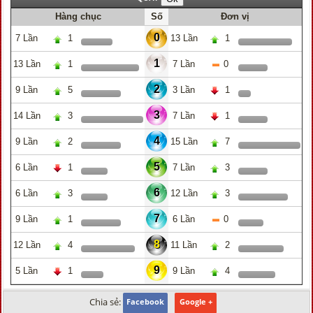
Hàng chục
Số
Đơn vị
0
7 Lần
1
13 Lần
1
1
13 Lần
1
7 Lần
0
2
9 Lần
5
3 Lần
1
3
14 Lần
3
7 Lần
1
4
9 Lần
2
15 Lần
7
5
6 Lần
1
7 Lần
3
6
6 Lần
3
12 Lần
3
7
9 Lần
1
6 Lần
0
8
12 Lần
4
11 Lần
2
9
5 Lần
1
9 Lần
4
Chia sẻ:
Facebook
Google +