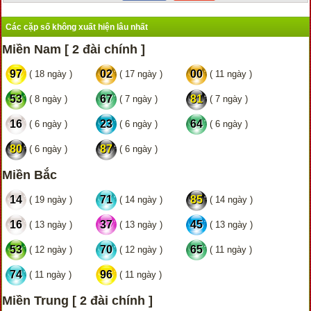
Các cặp số không xuất hiện lâu nhất
Miền Nam [ 2 đài chính ]
97
02
00
( 18 ngày )
( 17 ngày )
( 11 ngày )
53
67
81
( 8 ngày )
( 7 ngày )
( 7 ngày )
16
23
64
( 6 ngày )
( 6 ngày )
( 6 ngày )
80
87
( 6 ngày )
( 6 ngày )
Miền Bắc
14
71
85
( 19 ngày )
( 14 ngày )
( 14 ngày )
16
37
45
( 13 ngày )
( 13 ngày )
( 13 ngày )
53
70
65
( 12 ngày )
( 12 ngày )
( 11 ngày )
74
96
( 11 ngày )
( 11 ngày )
Miền Trung [ 2 đài chính ]