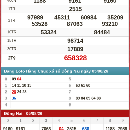
1188
9161
9160
400N
2515
1TR
97989
45311
60984
35209
3TR
53528
87063
93210
53324
84484
10TR
98714
15TR
17889
30TR
658328
2Tỷ
Bảng Loto Hàng Chục xổ số Đồng Nai ngày 05/08/26
0
09
04
5
1
14
11
10
15
6
63
61
60
2
28
24
28
7
3
36
8
89
84
89
84
88
4
9
Đồng Nai - 05/08/26
0
1
2
3
4
5
6
7
8
9
9160
9161
7063
04
2515
636
1188
7989