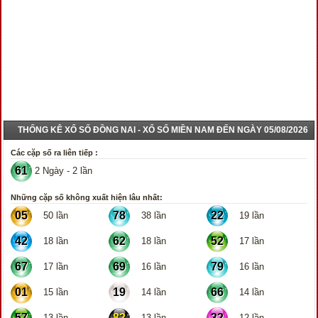
THỐNG KÊ XỔ SỐ ĐỒNG NAI - XỔ SỐ MIỀN NAM ĐẾN NGÀY 05/08/2026
Các cặp số ra liên tiếp :
61
2 Ngày - 2 lần
Những cặp số không xuất hiện lâu nhất:
05
78
22
50 lần
38 lần
19 lần
42
62
52
18 lần
18 lần
17 lần
67
69
79
17 lần
16 lần
16 lần
01
19
66
15 lần
14 lần
14 lần
57
82
32
13 lần
13 lần
12 lần