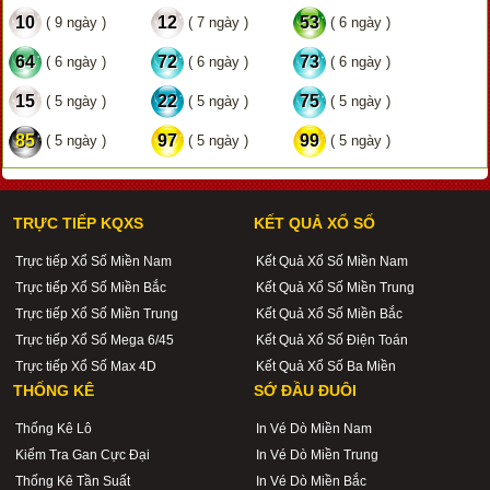
10
12
53
( 9 ngày )
( 7 ngày )
( 6 ngày )
64
72
73
( 6 ngày )
( 6 ngày )
( 6 ngày )
15
22
75
( 5 ngày )
( 5 ngày )
( 5 ngày )
85
97
99
( 5 ngày )
( 5 ngày )
( 5 ngày )
TRỰC TIẾP KQXS
KẾT QUẢ XỔ SỐ
Trực tiếp Xổ Số Miền Nam
Kết Quả Xổ Số Miền Nam
Trực tiếp Xổ Số Miền Bắc
Kết Quả Xổ Số Miền Trung
Trực tiếp Xổ Số Miền Trung
Kết Quả Xổ Số Miền Bắc
Trực tiếp Xổ Số Mega 6/45
Kết Quả Xổ Số Điện Toán
Trực tiếp Xổ Số Max 4D
Kết Quả Xổ Số Ba Miền
THỐNG KÊ
SỚ ĐẦU ĐUÔI
Thống Kê Lô
In Vé Dò Miền Nam
Kiểm Tra Gan Cực Đại
In Vé Dò Miền Trung
Thống Kê Tần Suất
In Vé Dò Miền Bắc