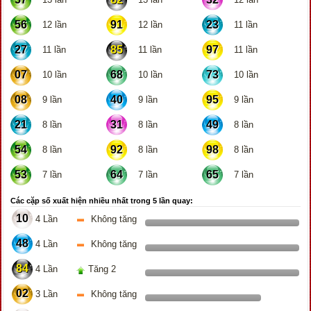
56
91
23
12 lần
12 lần
11 lần
27
85
97
11 lần
11 lần
11 lần
07
68
73
10 lần
10 lần
10 lần
08
40
95
9 lần
9 lần
9 lần
21
31
49
8 lần
8 lần
8 lần
54
92
98
8 lần
8 lần
8 lần
53
64
65
7 lần
7 lần
7 lần
Các cặp số xuất hiện nhiều nhất trong 5 lần quay:
10
4 Lần
Không tăng
48
4 Lần
Không tăng
84
4 Lần
Tăng 2
02
3 Lần
Không tăng