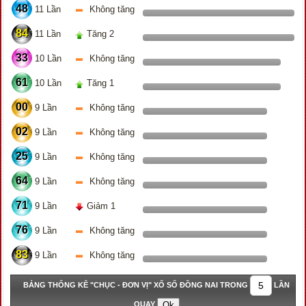
48
11 Lần
Không tăng
84
11 Lần
Tăng 2
33
10 Lần
Không tăng
61
10 Lần
Tăng 1
00
9 Lần
Không tăng
02
9 Lần
Không tăng
25
9 Lần
Không tăng
64
9 Lần
Không tăng
71
9 Lần
Giảm 1
76
9 Lần
Không tăng
83
9 Lần
Không tăng
BẢNG THỐNG KÊ "CHỤC - ĐƠN VỊ" XỔ SỐ ĐỒNG NAI TRONG
LẦN
QUAY