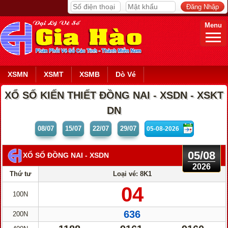
Menu
XSMN
XSMT
XSMB
Dò Vé
XỔ SỐ KIẾN THIẾT ĐỒNG NAI - XSDN - XSKT
DN
08/07
15/07
22/07
29/07
05/08
XỔ SỐ ĐỒNG NAI
- XSDN
2026
Thứ tư
Loại vé: 8K1
04
100N
636
200N