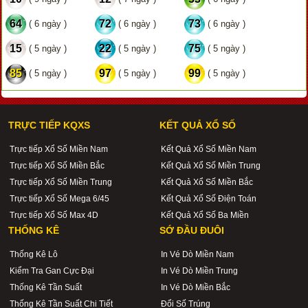
64
72
73
( 6 ngày )
( 6 ngày )
( 6 ngày )
15
22
75
( 5 ngày )
( 5 ngày )
( 5 ngày )
85
97
99
( 5 ngày )
( 5 ngày )
( 5 ngày )
TRỰC TIẾP KQXS
KẾT QUẢ XỔ SỐ
Trực tiếp Xổ Số Miền Nam
Kết Quả Xổ Số Miền Nam
Trực tiếp Xổ Số Miền Bắc
Kết Quả Xổ Số Miền Trung
Trực tiếp Xổ Số Miền Trung
Kết Quả Xổ Số Miền Bắc
Trực tiếp Xổ Số Mega 6/45
Kết Quả Xổ Số Điện Toán
Trực tiếp Xổ Số Max 4D
Kết Quả Xổ Số Ba Miền
THỐNG KÊ
SỚ ĐẦU ĐUÔI
Thống Kê Lô
In Vé Dò Miền Nam
Kiểm Tra Gan Cực Đại
In Vé Dò Miền Trung
Thống Kê Tần Suất
In Vé Dò Miền Bắc
Thống Kê Tần Suất Chi Tiết
Đổi Số Trúng