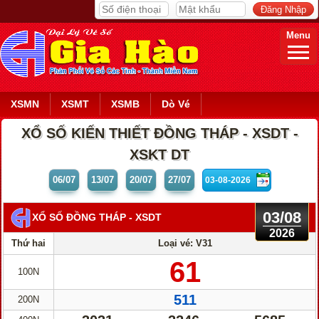
Menu
XSMN
XSMT
XSMB
Dò Vé
XỔ SỐ KIẾN THIẾT ĐỒNG THÁP - XSDT -
XSKT DT
06/07
13/07
20/07
27/07
03/08
XỔ SỐ ĐỒNG THÁP
- XSDT
2026
Thứ hai
Loại vé: V31
61
100N
511
200N