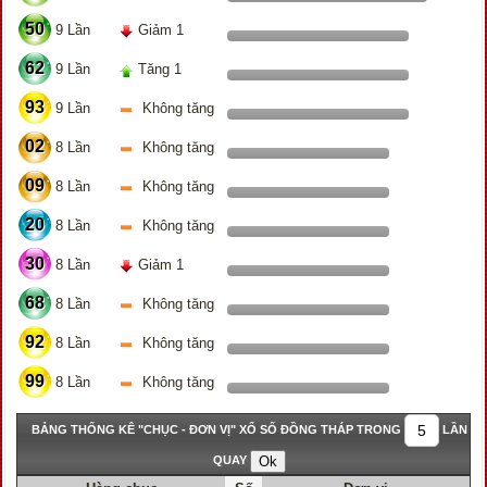
50
9 Lần
Giảm 1
62
9 Lần
Tăng 1
93
9 Lần
Không tăng
02
8 Lần
Không tăng
09
8 Lần
Không tăng
20
8 Lần
Không tăng
30
8 Lần
Giảm 1
68
8 Lần
Không tăng
92
8 Lần
Không tăng
99
8 Lần
Không tăng
BẢNG THỐNG KÊ "CHỤC - ĐƠN VỊ" XỔ SỐ ĐỒNG THÁP TRONG
LẦN
QUAY