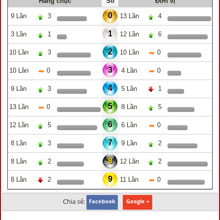
Hàng chục
Số
Đơn vị
0
9 Lần
3
13 Lần
4
1
3 Lần
1
12 Lần
6
2
10 Lần
3
10 Lần
0
3
10 Lần
0
4 Lần
0
4
9 Lần
3
5 Lần
1
5
13 Lần
0
8 Lần
5
6
12 Lần
5
6 Lần
0
7
8 Lần
3
9 Lần
2
8
8 Lần
2
12 Lần
2
9
8 Lần
2
11 Lần
0
Chia sẻ:
Facebook
Google +