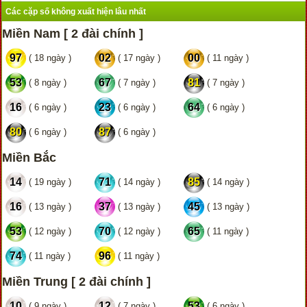
Các cặp số không xuất hiện lâu nhất
Miền Nam [ 2 đài chính ]
97
02
00
( 18 ngày )
( 17 ngày )
( 11 ngày )
53
67
81
( 8 ngày )
( 7 ngày )
( 7 ngày )
16
23
64
( 6 ngày )
( 6 ngày )
( 6 ngày )
80
87
( 6 ngày )
( 6 ngày )
Miền Bắc
14
71
85
( 19 ngày )
( 14 ngày )
( 14 ngày )
16
37
45
( 13 ngày )
( 13 ngày )
( 13 ngày )
53
70
65
( 12 ngày )
( 12 ngày )
( 11 ngày )
74
96
( 11 ngày )
( 11 ngày )
Miền Trung [ 2 đài chính ]
10
12
53
( 9 ngày )
( 7 ngày )
( 6 ngày )