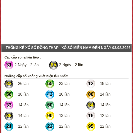
THỐNG KÊ XỔ SỐ ĐỒNG THÁP - XỔ SỐ MIỀN NAM ĐẾN NGÀY 03/08/2026
Các cặp số ra liên tiếp :
31
85
2 Ngày - 2 lần
2 Ngày - 2 lần
Những cặp số không xuất hiện lâu nhất:
83
55
12
26 lần
23 lần
18 lần
56
43
00
18 lần
16 lần
14 lần
33
60
84
14 lần
14 lần
14 lần
89
90
16
14 lần
13 lần
12 lần
21
23
95
12 lần
12 lần
12 lần