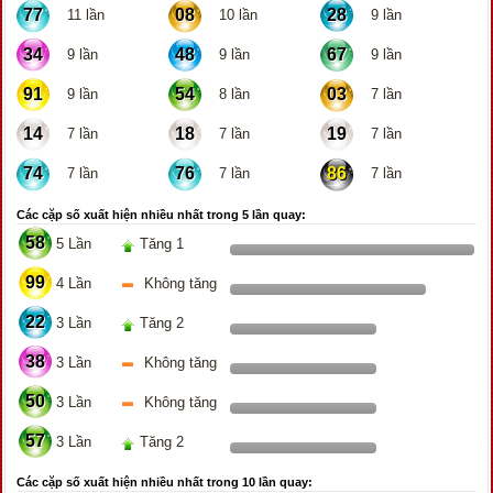
77
08
28
11 lần
10 lần
9 lần
34
48
67
9 lần
9 lần
9 lần
91
54
03
9 lần
8 lần
7 lần
14
18
19
7 lần
7 lần
7 lần
74
76
86
7 lần
7 lần
7 lần
Các cặp số xuất hiện nhiều nhất trong 5 lần quay:
58
5 Lần
Tăng 1
99
4 Lần
Không tăng
22
3 Lần
Tăng 2
38
3 Lần
Không tăng
50
3 Lần
Không tăng
57
3 Lần
Tăng 2
Các cặp số xuất hiện nhiều nhất trong 10 lần quay: