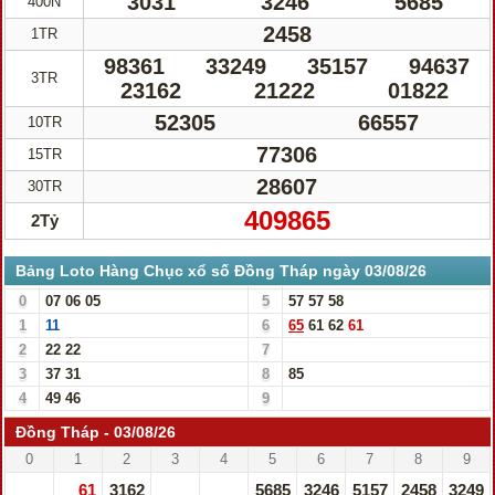
3031
3246
5685
400N
2458
1TR
98361
33249
35157
94637
3TR
23162
21222
01822
52305
66557
10TR
77306
15TR
28607
30TR
409865
2Tỷ
Bảng Loto Hàng Chục xổ số Đồng Tháp ngày 03/08/26
0
07
06
05
5
57
57
58
1
11
6
65
61
62
61
2
22
22
7
3
37
31
8
85
4
49
46
9
Đồng Tháp - 03/08/26
0
1
2
3
4
5
6
7
8
9
61
3162
5685
3246
5157
2458
3249