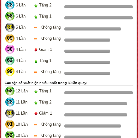
22
6 Lần
Tăng 2
58
6 Lần
Tăng 1
80
5 Lần
Không tăng
09
4 Lần
Không tăng
30
4 Lần
Giảm 1
62
4 Lần
Tăng 1
99
4 Lần
Không tăng
Các cặp số xuất hiện nhiều nhất trong 30 lần quay:
58
12 Lần
Tăng 1
22
11 Lần
Tăng 2
80
11 Lần
Giảm 1
01
10 Lần
Không tăng
52
10 Lần
Không tăng