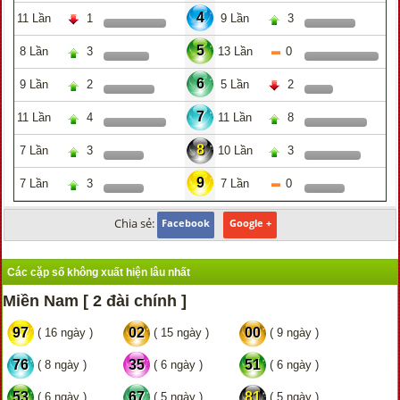
4
11 Lần
1
9 Lần
3
5
8 Lần
3
13 Lần
0
6
9 Lần
2
5 Lần
2
7
11 Lần
4
11 Lần
8
8
7 Lần
3
10 Lần
3
9
7 Lần
3
7 Lần
0
Chia sẻ:
Facebook
Google +
Các cặp số không xuất hiện lâu nhất
Miền Nam [ 2 đài chính ]
97
02
00
( 16 ngày )
( 15 ngày )
( 9 ngày )
76
35
51
( 8 ngày )
( 6 ngày )
( 6 ngày )
53
67
81
( 6 ngày )
( 5 ngày )
( 5 ngày )