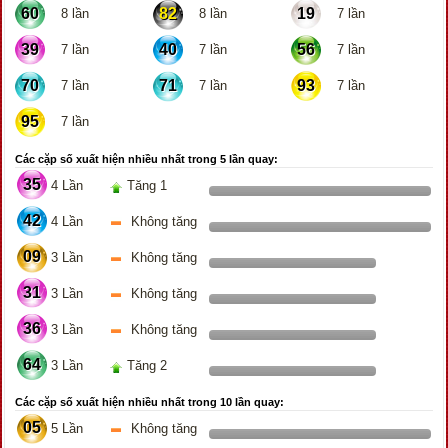
60
82
19
8 lần
8 lần
7 lần
39
40
56
7 lần
7 lần
7 lần
70
71
93
7 lần
7 lần
7 lần
95
7 lần
Các cặp số xuất hiện nhiều nhất trong 5 lần quay:
35
4 Lần
Tăng 1
42
4 Lần
Không tăng
09
3 Lần
Không tăng
31
3 Lần
Không tăng
36
3 Lần
Không tăng
64
3 Lần
Tăng 2
Các cặp số xuất hiện nhiều nhất trong 10 lần quay:
05
5 Lần
Không tăng