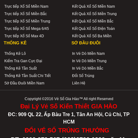
Trực tiếp Xổ Số Miền Nam
Kết Quả Xổ Số Miền Nam
Trực tiếp Xổ Số Miền Bắc
Kết Quả Xổ Số Miền Trung
Trực tiếp Xổ Số Miền Trung
Kết Quả Xổ Số Miền Bắc
Trực tiếp Xổ Số Mega 6/45
Kết Quả Xổ Số Điện Toán
Trực tiếp Xổ Số Max 4D
Kết Quả Xổ Số Ba Miền
THỐNG KÊ
SỚ ĐẦU ĐUÔI
Thống Kê Lô
In Vé Dò Miền Nam
Kiểm Tra Gan Cực Đại
In Vé Dò Miền Trung
Thống Kê Tần Suất
In Vé Dò Miền Bắc
Thống Kê Tần Suất Chi Tiết
Đổi Số Trúng
Sớ Đầu Đuôi Miền Nam
Liên Hệ
Copyright ©2016 Vé Số Gia Hào™ All right Reserved
Đại Lý Vé Số Kiến Thiết GIA HÀO
ĐC: 909 QL 22, Ấp Bàu Tre 1, Tân An Hội, Củ Chi, TP
HCM
ĐỔI VÉ SỐ TRÚNG THƯỞNG