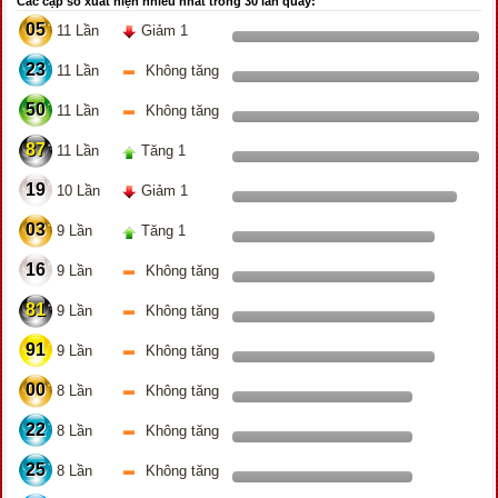
Các cặp số xuất hiện nhiều nhất trong 30 lần quay:
05
11 Lần
Giảm 1
23
11 Lần
Không tăng
50
11 Lần
Không tăng
87
11 Lần
Tăng 1
19
10 Lần
Giảm 1
03
9 Lần
Tăng 1
16
9 Lần
Không tăng
81
9 Lần
Không tăng
91
9 Lần
Không tăng
00
8 Lần
Không tăng
22
8 Lần
Không tăng
25
8 Lần
Không tăng