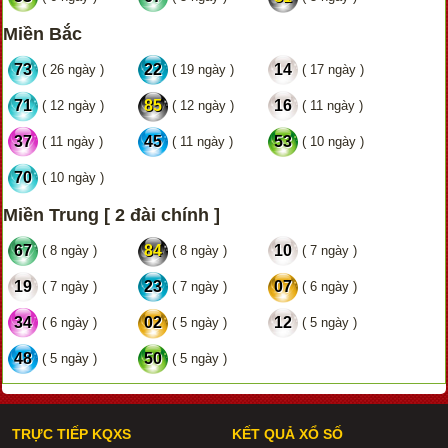
Miền Bắc
73
22
14
( 26 ngày )
( 19 ngày )
( 17 ngày )
71
85
16
( 12 ngày )
( 12 ngày )
( 11 ngày )
37
45
53
( 11 ngày )
( 11 ngày )
( 10 ngày )
70
( 10 ngày )
Miền Trung [ 2 đài chính ]
67
84
10
( 8 ngày )
( 8 ngày )
( 7 ngày )
19
23
07
( 7 ngày )
( 7 ngày )
( 6 ngày )
34
02
12
( 6 ngày )
( 5 ngày )
( 5 ngày )
48
50
( 5 ngày )
( 5 ngày )
TRỰC TIẾP KQXS
KẾT QUẢ XỔ SỐ