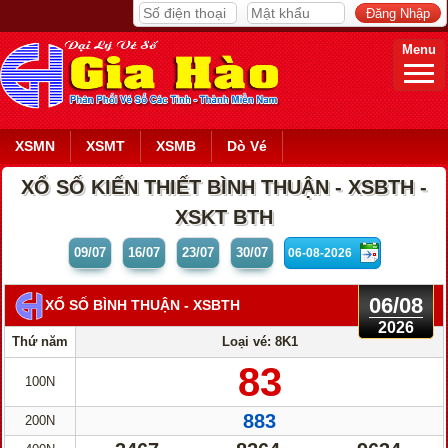
Menu
XSMN
XSMT
XSMB
Dò Vé
XỔ SỐ KIẾN THIẾT BÌNH THUẬN - XSBTH -
XSKT BTH
09/07
16/07
23/07
30/07
06/08
XỔ SỐ BÌNH THUẬN
- XSBTH
2026
Thứ năm
Loại vé: 8K1
83
100N
883
200N