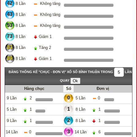
42
8 Lần
Không tăng
43
8 Lần
Không tăng
53
8 Lần
Không tăng
73
8 Lần
Giảm 1
83
8 Lần
Tăng 2
89
8 Lần
Giảm 1
BẢNG THỐNG KÊ "CHỤC - ĐƠN VỊ" XỔ SỐ BÌNH THUẬN TRONG
LẦN
QUAY
Hàng chục
Số
Đơn vị
0
9 Lần
2
5 Lần
0
1
5 Lần
1
8 Lần
1
2
9 Lần
1
8 Lần
1
3
14 Lần
0
14 Lần
6