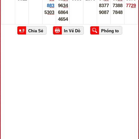
883
9634
8377
7388
7729
5303
6864
9087
7848
4654