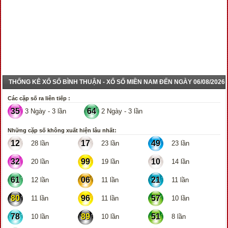
THỐNG KÊ XỔ SỐ BÌNH THUẬN - XỔ SỐ MIỀN NAM ĐẾN NGÀY 06/08/2026
Các cặp số ra liên tiếp :
35
64
3 Ngày - 3 lần
2 Ngày - 3 lần
Những cặp số không xuất hiện lâu nhất:
12
17
49
28 lần
23 lần
23 lần
32
99
10
20 lần
19 lần
14 lần
61
06
21
12 lần
11 lần
11 lần
80
96
57
11 lần
11 lần
10 lần
78
89
51
10 lần
10 lần
8 lần