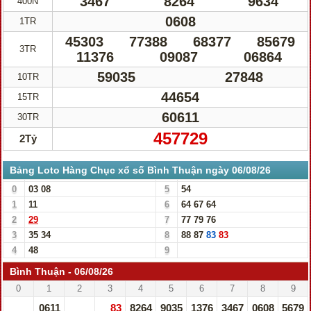
3467
8264
9634
400N
0608
1TR
45303
77388
68377
85679
3TR
11376
09087
06864
59035
27848
10TR
44654
15TR
60611
30TR
457729
2Tỷ
Bảng Loto Hàng Chục xổ số Bình Thuận ngày 06/08/26
0
03
08
5
54
1
11
6
64
67
64
2
29
7
77
79
76
3
35
34
8
88
87
83
83
4
48
9
Bình Thuận - 06/08/26
0
1
2
3
4
5
6
7
8
9
0611
83
8264
9035
1376
3467
0608
5679