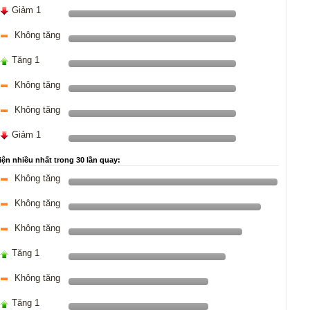
Giảm 1
Không tăng
Tăng 1
Không tăng
Không tăng
Giảm 1
iện nhiều nhất trong 30 lần quay:
Không tăng
Không tăng
Không tăng
Tăng 1
Không tăng
Tăng 1