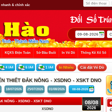
 nhanh & chính xác
KQXS Điện Toán
Sớ Đầu Đuôi
In Vé Dò
Thống Kê Xổ Số
In Nhiều
Cài đặt Vé Dò
ẾN THIẾT ĐẮK NÔNG - XSDNO - XSKT DNO
6
18/07
/2026
25/07
/2026
01/08
/2026
ẮK NÔNG
- XSDNO
- XSKT DNO
08/08
2026
XSDNO