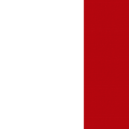
7
99
( 5 ngày )
( 5 ngày )