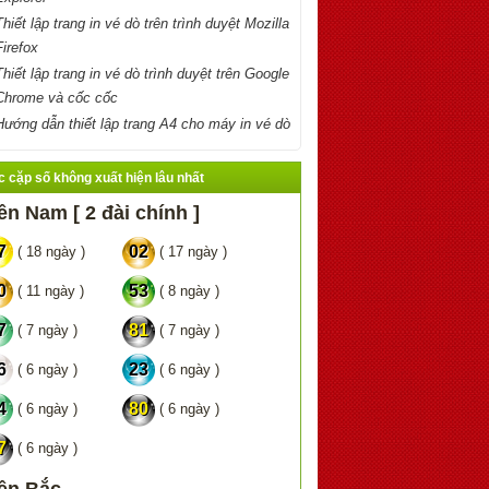
Thiết lập trang in vé dò trên trình duyệt Mozilla
Firefox
Thiết lập trang in vé dò trình duyệt trên Google
Chrome và cốc cốc
Hướng dẫn thiết lập trang A4 cho máy in vé dò
 cặp số không xuất hiện lâu nhất
ền Nam [ 2 đài chính ]
7
02
( 18 ngày )
( 17 ngày )
0
53
( 11 ngày )
( 8 ngày )
7
81
( 7 ngày )
( 7 ngày )
6
23
( 6 ngày )
( 6 ngày )
4
80
( 6 ngày )
( 6 ngày )
7
( 6 ngày )
ền Bắc