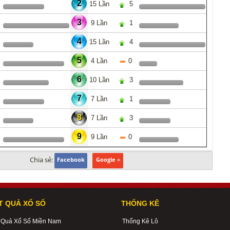
2
15 Lần
5
3
9 Lần
1
4
15 Lần
4
5
4 Lần
0
6
10 Lần
3
7
7 Lần
1
8
7 Lần
3
9
9 Lần
0
Chia sẻ:
Facebook
Google +
 QUẢ XỔ SỐ
THỐNG KÊ
 Quả Xổ Số Miền Nam
Thống Kê Lô