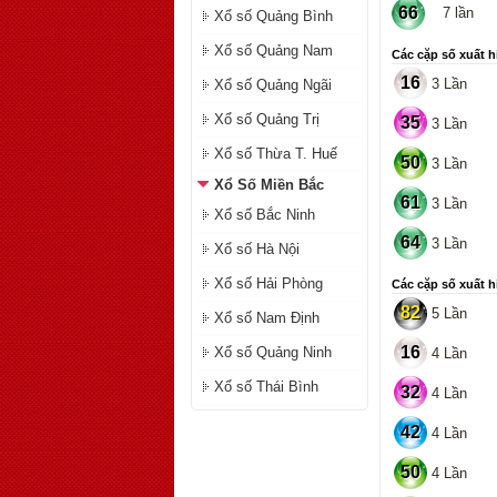
66
7 lần
Xổ số Quảng Bình
Xổ số Quảng Nam
Các cặp số xuất h
16
3 Lần
Xổ số Quảng Ngãi
Xổ số Quảng Trị
35
3 Lần
Xổ số Thừa T. Huế
50
3 Lần
Xổ Số Miền Bắc
61
3 Lần
Xổ số Bắc Ninh
64
3 Lần
Xổ số Hà Nội
Xổ số Hải Phòng
Các cặp số xuất h
82
5 Lần
Xổ số Nam Định
16
Xổ số Quảng Ninh
4 Lần
Xổ số Thái Bình
32
4 Lần
42
4 Lần
50
4 Lần