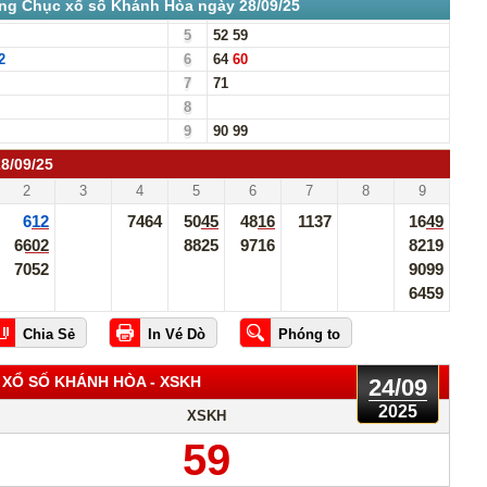
ng Chục xổ số Khánh Hòa ngày 28/09/25
5
52
59
2
6
64
60
7
71
8
9
90
99
8/09/25
2
3
4
5
6
7
8
9
612
7464
5045
4816
1137
1649
6602
8825
9716
8219
7052
9099
6459
 XỔ SỐ KHÁNH HÒA
- XSKH
24/09
2025
XSKH
59