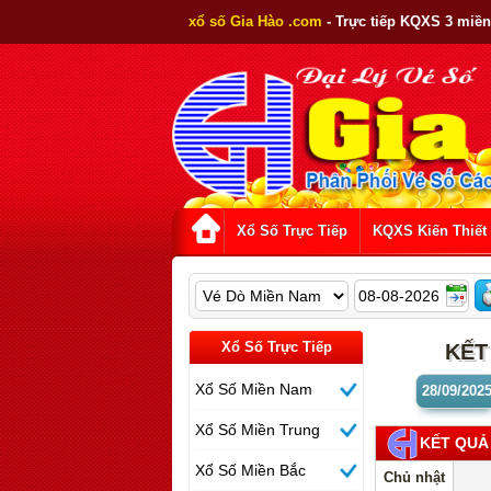
xổ số Gia Hào .com
- Trực tiếp KQXS 3 miền
Xổ Số Trực Tiếp
KQXS Kiến Thiết
Xổ Số Trực Tiếp
KẾT
Xổ Số Miền Nam
28/09
/202
Xổ Số Miền Trung
KẾT QUẢ
Xổ Số Miền Bắc
Chủ nhật