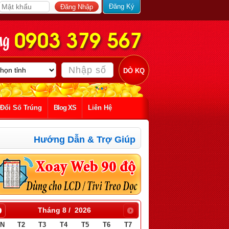
Đăng Ký
Đổi Số Trúng
Blog XS
Liên Hệ
Hướng Dẫn & Trợ Giúp
Tháng 8
/
2026
CN
T2
T3
T4
T5
T6
T7