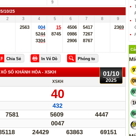
9
5/10/25
2
3
4
5
6
7
8
9
2563
004
15
4506
5417
2369
5244
8745
0986
7267
3304
2906
8767
Các
Mi
9
 XỔ SỐ KHÁNH HÒA
- XSKH
01/10
2025
0
XSKH
40
6
1
432
6
7581
5609
4447
0047
8
85118
24429
63863
69151
Mi