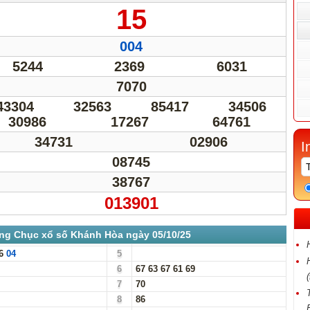
15
004
5244
2369
6031
7070
43304
32563
85417
34506
30986
17267
64761
34731
02906
I
08745
38767
013901
ng Chục xổ số Khánh Hòa ngày 05/10/25
6
04
5
6
67
63
67
61
69
7
70
8
86