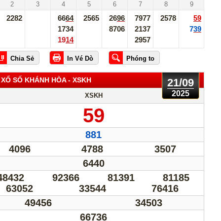
2
3
4
5
6
7
8
9
2282
6664
2565
2696
7977
2578
59
1734
8706
2137
739
1914
2957
 XỔ SỐ KHÁNH HÒA
- XSKH
21/09
2025
XSKH
59
881
4096
4788
3507
6440
48432
92366
81391
81185
63052
33544
76416
49456
34503
66736