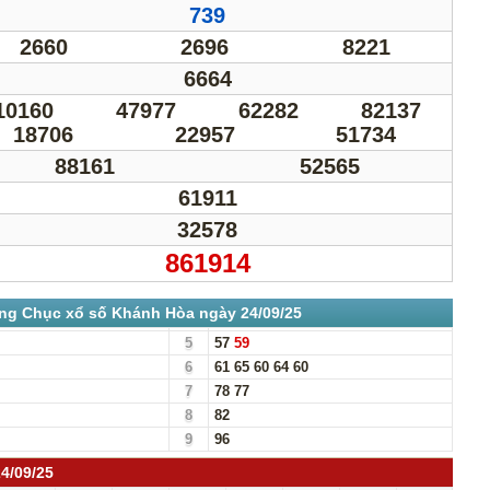
739
2660
2696
8221
6664
10160
47977
62282
82137
18706
22957
51734
88161
52565
61911
32578
861914
ng Chục xổ số Khánh Hòa ngày 24/09/25
5
57
59
6
61
65
60
64
60
7
78
77
8
82
9
96
4/09/25