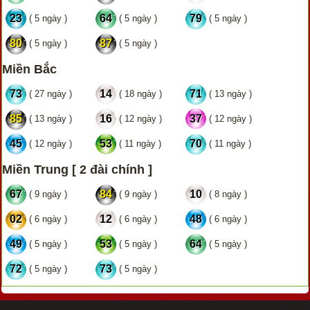
23
64
79
( 5 ngày )
( 5 ngày )
( 5 ngày )
80
87
( 5 ngày )
( 5 ngày )
Miền Bắc
73
14
71
( 27 ngày )
( 18 ngày )
( 13 ngày )
85
16
37
( 13 ngày )
( 12 ngày )
( 12 ngày )
45
53
70
( 12 ngày )
( 11 ngày )
( 11 ngày )
Miền Trung [ 2 đài chính ]
67
84
10
( 9 ngày )
( 9 ngày )
( 8 ngày )
02
12
48
( 6 ngày )
( 6 ngày )
( 6 ngày )
49
53
64
( 5 ngày )
( 5 ngày )
( 5 ngày )
72
73
( 5 ngày )
( 5 ngày )