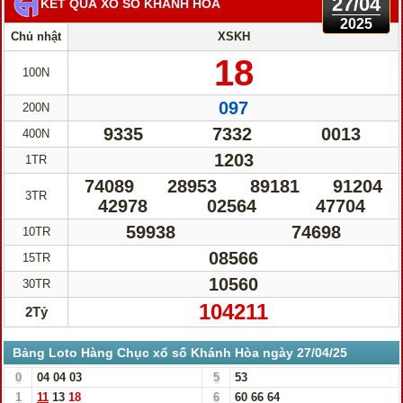
27/04
KẾT QUẢ XỔ SỐ KHÁNH HÒA
2025
Chủ nhật
XSKH
18
100N
097
200N
9335
7332
0013
400N
1203
1TR
74089
28953
89181
91204
3TR
42978
02564
47704
59938
74698
10TR
08566
15TR
10560
30TR
104211
2Tỷ
Bảng Loto Hàng Chục xổ số Khánh Hòa ngày 27/04/25
0
04
04
03
5
53
1
11
13
18
6
60
66
64