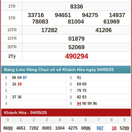
8336
1TR
33716
94651
94275
14937
3TR
78083
81004
61969
17282
41206
10TR
01879
15TR
52069
30TR
490294
2Tỷ
Bảng Loto Hàng Chục xổ số Khánh Hòa ngày 04/05/25
0
06
04
07
5
51
1
16
18
6
69
69
2
7
79
75
3
37
36
8
82
83
4
9
94
90
99
96
Khánh Hòa - 04/05/25
0
1
2
3
4
5
6
7
8
9
8690
4651
7282
8083
1004
4275
0896
307
18
5299