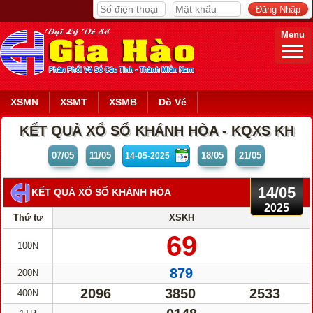
Menu
XSMN
XSMT
XSMB
Dò Vé
KẾT QUẢ XỔ SỐ KHÁNH HÒA - KQXS KH
07/05
11/05
18/05
21/05
14/05
KẾT QUẢ XỔ SỐ KHÁNH HÒA
2025
Thứ tư
XSKH
69
100N
879
200N
2096
3850
2533
400N