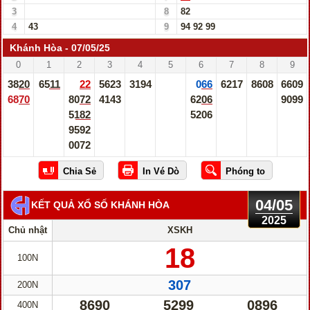
3
8
82
4
43
9
94
92
99
Khánh Hòa - 07/05/25
0
1
2
3
4
5
6
7
8
9
3820
6511
22
5623
3194
066
6217
8608
6609
6870
8072
4143
6206
9099
5182
5206
9592
0072
04/05
KẾT QUẢ XỔ SỐ KHÁNH HÒA
2025
Chủ nhật
XSKH
18
100N
307
200N
8690
5299
0896
400N