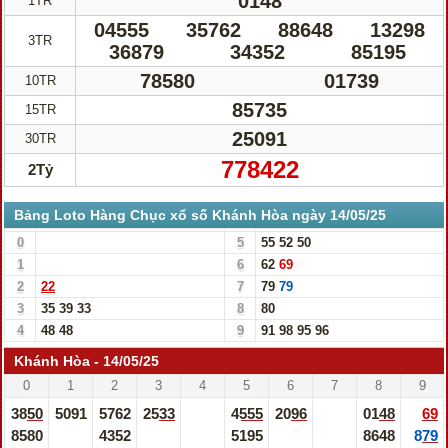
0148
1TR
04555
35762
88648
13298
3TR
36879
34352
85195
78580
01739
10TR
85735
15TR
25091
30TR
778422
2Tỷ
Bảng Loto Hàng Chục xổ số Khánh Hòa ngày 14/05/25
0
5
55
52
50
1
6
62
69
2
22
7
79
79
3
35
39
33
8
80
4
48
48
9
91
98
95
96
Khánh Hòa - 14/05/25
0
1
2
3
4
5
6
7
8
9
3850
5091
5762
2533
4555
2096
0148
69
8580
4352
5195
8648
879