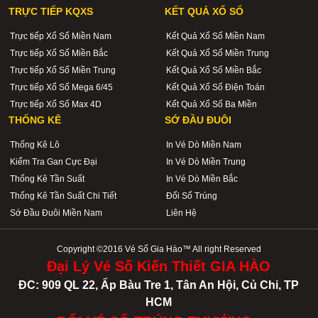
TRỰC TIẾP KQXS
KẾT QUẢ XỔ SỐ
Trực tiếp Xổ Số Miền Nam
Kết Quả Xổ Số Miền Nam
Trực tiếp Xổ Số Miền Bắc
Kết Quả Xổ Số Miền Trung
Trực tiếp Xổ Số Miền Trung
Kết Quả Xổ Số Miền Bắc
Trực tiếp Xổ Số Mega 6/45
Kết Quả Xổ Số Điện Toán
Trực tiếp Xổ Số Max 4D
Kết Quả Xổ Số Ba Miền
THỐNG KÊ
SỚ ĐẦU ĐUÔI
Thống Kê Lô
In Vé Dò Miền Nam
Kiểm Tra Gan Cực Đại
In Vé Dò Miền Trung
Thống Kê Tần Suất
In Vé Dò Miền Bắc
Thống Kê Tần Suất Chi Tiết
Đổi Số Trúng
Sớ Đầu Đuôi Miền Nam
Liên Hệ
Copyright ©2016 Vé Số Gia Hào™ All right Reserved
Đại Lý Vé Số Kiến Thiết GIA HÀO
ĐC: 909 QL 22, Ấp Bàu Tre 1, Tân An Hội, Củ Chi, TP
HCM