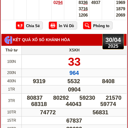
0294
8336
4937
1969
3716
1879
1206
2069
30/04
KẾT QUẢ XỔ SỐ KHÁNH HÒA
2025
Thứ tư
XSKH
33
100N
964
200N
9319
5532
8408
400N
0904
1TR
80837
80292
59230
21570
3TR
68318
44043
59774
74772
56831
10TR
67837
15TR