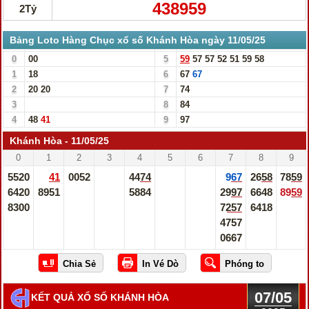
438959
2Tỷ
Bảng Loto Hàng Chục xổ số Khánh Hòa ngày 11/05/25
0
00
5
59
57
57
52
51
59
58
1
18
6
67
67
2
20
20
7
74
3
8
84
4
48
41
9
97
Khánh Hòa - 11/05/25
0
1
2
3
4
5
6
7
8
9
5520
41
0052
4474
967
2658
7859
6420
8951
5884
2997
6648
8959
8300
7257
6418
4757
0667
07/05
KẾT QUẢ XỔ SỐ KHÁNH HÒA