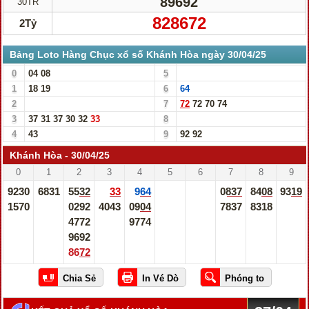
89692
30TR
828672
2Tỷ
Bảng Loto Hàng Chục xổ số Khánh Hòa ngày 30/04/25
0
04
08
5
1
18
19
6
64
2
7
72
72
70
74
3
37
31
37
30
32
33
8
4
43
9
92
92
Khánh Hòa - 30/04/25
0
1
2
3
4
5
6
7
8
9
9230
6831
5532
33
964
0837
8408
9319
1570
0292
4043
0904
7837
8318
4772
9774
9692
8672