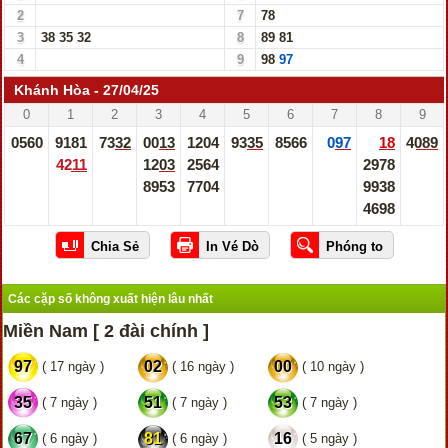
2
7
78
3
38
35
32
8
89
81
4
9
98
97
Khánh Hòa - 27/04/25
0
1
2
3
4
5
6
7
8
9
0560
9181
7332
0013
1204
9335
8566
097
18
4089
4211
1203
2564
2978
8953
7704
9938
4698
Các cặp số không xuất hiện lâu nhất
Miền Nam [ 2 đài chính ]
97
02
00
( 17 ngày )
( 16 ngày )
( 10 ngày )
35
51
53
( 7 ngày )
( 7 ngày )
( 7 ngày )
67
81
16
( 6 ngày )
( 6 ngày )
( 5 ngày )