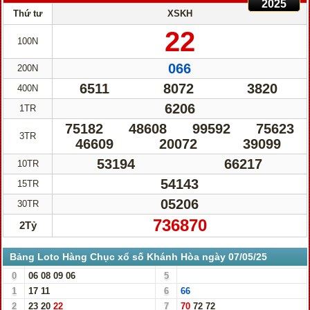
2025
Thứ tư
XSKH
22
100N
066
200N
6511
8072
3820
400N
6206
1TR
75182
48608
99592
75623
3TR
46609
20072
39099
53194
66217
10TR
54143
15TR
05206
30TR
736870
2Tỷ
Bảng Loto Hàng Chục xổ số Khánh Hòa ngày 07/05/25
0
06
08
09
06
5
1
17
11
6
66
2
23
20
22
7
70
72
72