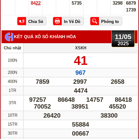
8422
5735
3298
6879
1739
11/05
KẾT QUẢ XỔ SỐ KHÁNH HÒA
2025
Chủ nhật
XSKH
41
100N
967
200N
7859
2997
2658
400N
4474
1TR
97257
86648
14757
86418
3TR
70052
38951
45520
26420
38300
10TR
55884
15TR
00667
30TR