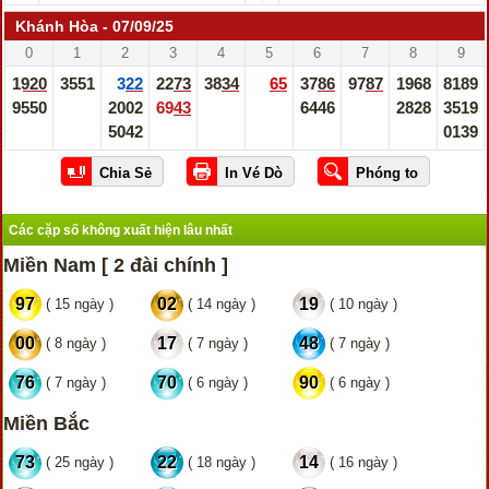
Khánh Hòa - 07/09/25
0
1
2
3
4
5
6
7
8
9
1920
3551
322
2273
3834
65
3786
9787
1968
8189
9550
2002
6943
6446
2828
3519
5042
0139
Các cặp số không xuất hiện lâu nhất
Miền Nam [ 2 đài chính ]
97
02
19
( 15 ngày )
( 14 ngày )
( 10 ngày )
00
17
48
( 8 ngày )
( 7 ngày )
( 7 ngày )
76
70
90
( 7 ngày )
( 6 ngày )
( 6 ngày )
Miền Bắc
73
22
14
( 25 ngày )
( 18 ngày )
( 16 ngày )