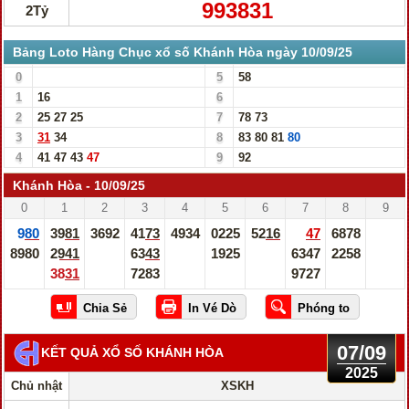
993831
2Tỷ
Bảng Loto Hàng Chục xổ số Khánh Hòa ngày 10/09/25
0
5
58
1
16
6
2
25
27
25
7
78
73
3
31
34
8
83
80
81
80
4
41
47
43
47
9
92
Khánh Hòa - 10/09/25
0
1
2
3
4
5
6
7
8
9
980
3981
3692
4173
4934
0225
5216
47
6878
8980
2941
6343
1925
6347
2258
3831
7283
9727
07/09
KẾT QUẢ XỔ SỐ KHÁNH HÒA
2025
Chủ nhật
XSKH