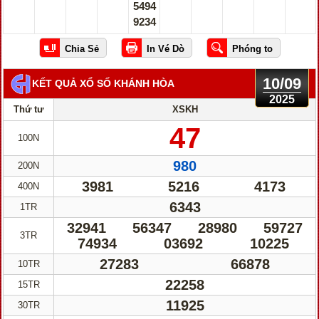
5494
9234
10/09
KẾT QUẢ XỔ SỐ KHÁNH HÒA
2025
Thứ tư
XSKH
47
100N
980
200N
3981
5216
4173
400N
6343
1TR
32941
56347
28980
59727
3TR
74934
03692
10225
27283
66878
10TR
22258
15TR
11925
30TR