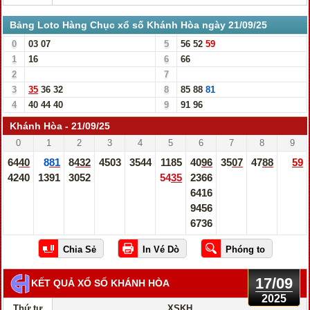
Bảng Loto Hàng Chục xổ số Khánh Hòa ngày 21/09/25
0
03
07
5
56
52
59
1
16
6
66
2
7
3
35
36
32
8
85
88
81
4
40
44
40
9
91
96
Khánh Hòa - 21/09/25
0
1
2
3
4
5
6
7
8
9
6440
881
8432
4503
3544
1185
4096
3507
4788
59
4240
1391
3052
5435
2366
6416
9456
6736
17/09
KẾT QUẢ XỔ SỐ KHÁNH HÒA
2025
Thứ tư
XSKH