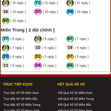
89
71
85
( 15 ngày )
( 11 ngày )
( 11 ngày )
16
37
45
( 10 ngày )
( 10 ngày )
( 10 ngày )
50
( 10 ngày )
Miền Trung [ 2 đài chính ]
77
87
67
( 8 ngày )
( 8 ngày )
( 7 ngày )
84
10
19
( 7 ngày )
( 6 ngày )
( 6 ngày )
23
01
07
( 6 ngày )
( 5 ngày )
( 5 ngày )
13
34
65
( 5 ngày )
( 5 ngày )
( 5 ngày )
TRỰC TIẾP KQXS
KẾT QUẢ XỔ SỐ
Trực tiếp Xổ Số Miền Nam
Kết Quả Xổ Số Miền Nam
Trực tiếp Xổ Số Miền Bắc
Kết Quả Xổ Số Miền Trung
Trực tiếp Xổ Số Miền Trung
Kết Quả Xổ Số Miền Bắc
Trực tiếp Xổ Số Mega 6/45
Kết Quả Xổ Số Điện Toán