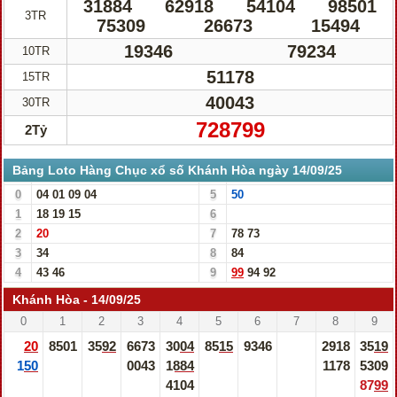
31884
62918
54104
98501
3TR
75309
26673
15494
19346
79234
10TR
51178
15TR
40043
30TR
728799
2Tỷ
Bảng Loto Hàng Chục xổ số Khánh Hòa ngày 14/09/25
0
04
01
09
04
5
50
1
18
19
15
6
2
20
7
78
73
3
34
8
84
4
43
46
9
99
94
92
Khánh Hòa - 14/09/25
0
1
2
3
4
5
6
7
8
9
20
8501
3592
6673
3004
8515
9346
2918
3519
150
0043
1884
1178
5309
4104
8799