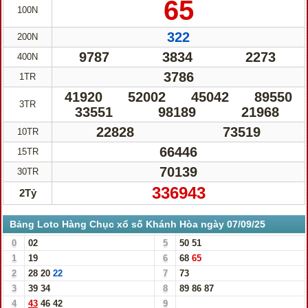
65
100N
322
200N
9787
3834
2273
400N
3786
1TR
41920
52002
45042
89550
3TR
33551
98189
21968
22828
73519
10TR
66446
15TR
70139
30TR
336943
2Tỷ
Bảng Loto Hàng Chục xổ số Khánh Hòa ngày 07/09/25
0
02
5
50
51
1
19
6
68
65
2
28
20
22
7
73
3
39
34
8
89
86
87
4
43
46
42
9