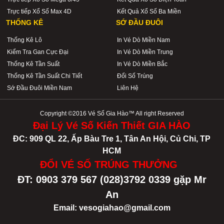
Trực tiếp Xổ Số Max 4D
Kết Quả Xổ Số Ba Miền
THỐNG KÊ
SỚ ĐẦU ĐUÔI
Thống Kê Lô
In Vé Dò Miền Nam
Kiểm Tra Gan Cực Đại
In Vé Dò Miền Trung
Thống Kê Tần Suất
In Vé Dò Miền Bắc
Thống Kê Tần Suất Chi Tiết
Đổi Số Trúng
Sớ Đầu Đuôi Miền Nam
Liên Hệ
Copyright ©2016 Vé Số Gia Hào™ All right Reserved
Đại Lý Vé Số Kiến Thiết GIA HÀO
ĐC: 909 QL 22, Ấp Bàu Tre 1, Tân An Hội, Củ Chi, TP
HCM
ĐỔI VÉ SỐ TRÚNG THƯỞNG
ĐT: 0903 379 567 (028)3792 0339 gặp Mr
An
Email: vesogiahao@gmail.com