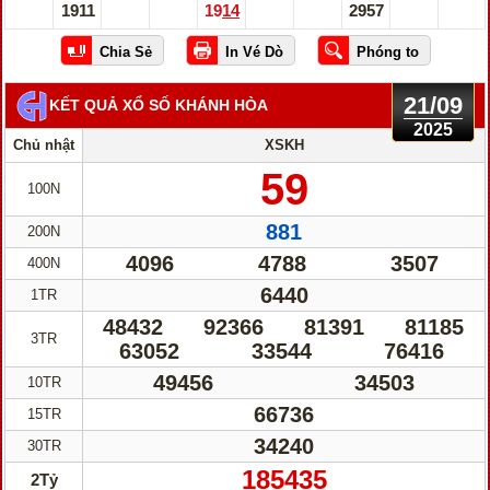
1911
1914
2957
21/09
KẾT QUẢ XỔ SỐ KHÁNH HÒA
2025
Chủ nhật
XSKH
59
100N
881
200N
4096
4788
3507
400N
6440
1TR
48432
92366
81391
81185
3TR
63052
33544
76416
49456
34503
10TR
66736
15TR
34240
30TR
185435
2Tỷ