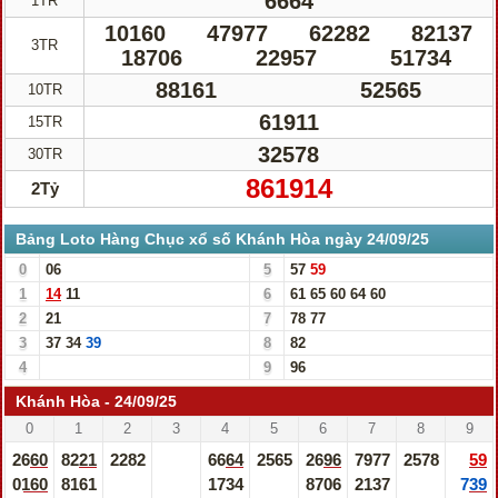
6664
1TR
10160
47977
62282
82137
3TR
18706
22957
51734
88161
52565
10TR
61911
15TR
32578
30TR
861914
2Tỷ
Bảng Loto Hàng Chục xổ số Khánh Hòa ngày 24/09/25
0
06
5
57
59
1
14
11
6
61
65
60
64
60
2
21
7
78
77
3
37
34
39
8
82
4
9
96
Khánh Hòa - 24/09/25
0
1
2
3
4
5
6
7
8
9
2660
8221
2282
6664
2565
2696
7977
2578
59
0160
8161
1734
8706
2137
739