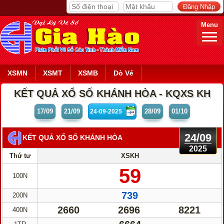
Menu
XSMN
XSMT
XSMB
Dò Vé
KẾT QUẢ XỔ SỐ KHÁNH HÒA - KQXS KH
17/09
21/09
28/09
01/10
24/09
KẾT QUẢ XỔ SỐ KHÁNH HÒA
2025
Thứ tư
XSKH
59
100N
739
200N
2660
2696
8221
400N