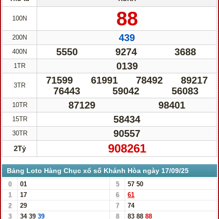
88
100N
439
200N
5550
9274
3688
400N
0139
1TR
71599
61991
78492
89217
3TR
76443
59042
56083
87129
98401
10TR
58434
15TR
90557
30TR
908261
2Tỷ
Bảng Loto Hàng Chục xổ số Khánh Hòa ngày 17/09/25
0
01
5
57
50
1
17
6
61
2
29
7
74
3
34
39
39
8
83
88
88