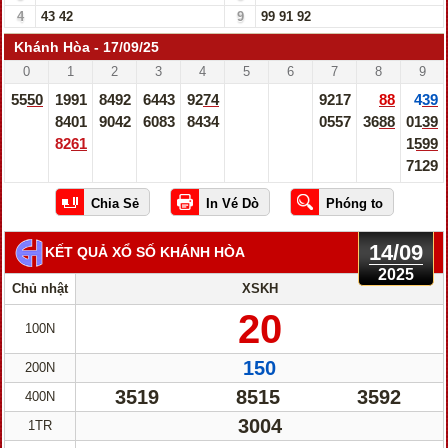
4
43
42
9
99
91
92
Khánh Hòa - 17/09/25
0
1
2
3
4
5
6
7
8
9
5550
1991
8492
6443
9274
9217
88
439
8401
9042
6083
8434
0557
3688
0139
8261
1599
7129
14/09
KẾT QUẢ XỔ SỐ KHÁNH HÒA
2025
Chủ nhật
XSKH
20
100N
150
200N
3519
8515
3592
400N
3004
1TR